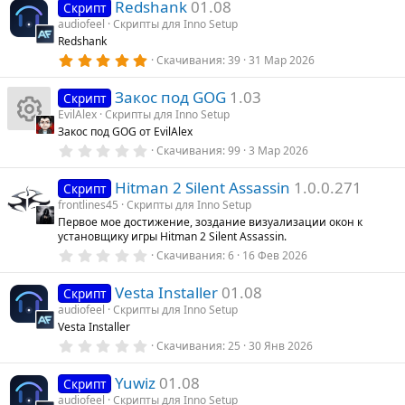
Redshank
01.08
0
Скрипт
з
audiofeel
Скрипты для Inno Setup
в
Redshank
ё
з
5
Скачивания
39
31 Мар 2026
д
.
0
Закос под GOG
1.03
0
Скрипт
з
EvilAlex
Скрипты для Inno Setup
в
Закос под GOG от EvilAlex
ё
И
з
0
Скачивания
99
3 Мар 2026
д
.
0
к
Hitman 2 Silent Assassin
1.0.0.271
0
Скрипт
з
frontlines45
Скрипты для Inno Setup
в
о
Первое мое достижение, зоздание визуализации окон к
ё
установщику игры Hitman 2 Silent Assassin.
з
н
д
0
Скачивания
6
16 Фев 2026
.
0
к
Vesta Installer
01.08
0
Скрипт
з
audiofeel
Скрипты для Inno Setup
в
а
Vesta Installer
ё
з
0
Скачивания
25
30 Янв 2026
д
.
р
0
Yuwiz
01.08
0
Скрипт
е
з
audiofeel
Скрипты для Inno Setup