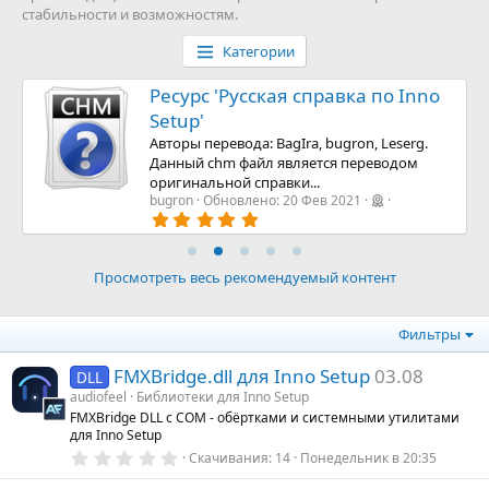
стабильности и возможностям.
Категории
Ресурс 'Русская справка по Inno
Setup'
Авторы перевода: BagIra, bugron, Leserg.
Данный chm файл является переводом
оригинальной справки...
bugron
Обновлено:
20 Фев 2021
5
.
0
0
з
Просмотреть весь рекомендуемый контент
в
ё
з
Фильтры
д
FMXBridge.dll для Inno Setup
03.08
DLL
audiofeel
Библиотеки для Inno Setup
FMXBridge DLL с COM - обёртками и системными утилитами
для Inno Setup
0
Скачивания
14
Понедельник в 20:35
.
0