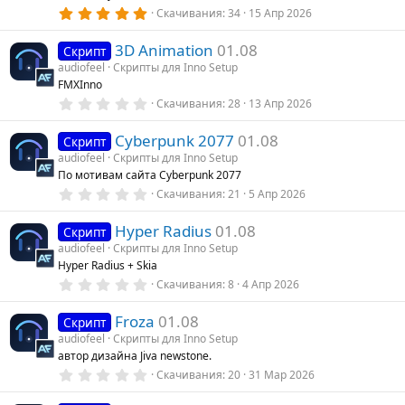
з
5
Скачивания
34
15 Апр 2026
р
д
.
0
3D Animation
01.08
0
Скрипт
с
з
audiofeel
Скрипты для Inno Setup
в
FMXInno
ё
а
з
0
Скачивания
28
13 Апр 2026
д
.
0
Cyberpunk 2077
01.08
0
Скрипт
з
audiofeel
Скрипты для Inno Setup
в
По мотивам сайта Cyberpunk 2077
ё
з
0
Скачивания
21
5 Апр 2026
д
.
0
Hyper Radius
01.08
0
Скрипт
з
audiofeel
Скрипты для Inno Setup
в
Hyper Radius + Skia
ё
з
0
Скачивания
8
4 Апр 2026
д
.
0
Froza
01.08
0
Скрипт
з
audiofeel
Скрипты для Inno Setup
в
автор дизайна Jiva newstone.
ё
з
0
Скачивания
20
31 Мар 2026
д
.
0