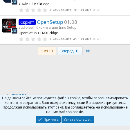
в
Yuwiz + FMXBridge
ё
су
з
0
Скачивания
26
30 Янв 2026
д
.
0
р
OpenSetup
01.08
0
Скрипт
з
audiofeel
Скрипты для Inno Setup
в
с
OpenSetup + FMXBridge
ё
з
0
Скачивания
45
30 Янв 2026
д
.
а
0
Last
0
1 из 13
Вперёд
з
в
ё
з
д
Ресурсы
На данном сайте используются файлы cookie, чтобы персонализировать
контент и сохранить Ваш вход в систему, если Вы зарегистрируетесь.
Продолжая использовать этот сайт, Вы соглашаетесь на использование
Russian (RU)
наших файлов cookie.
Обратная связь
Условия и правила
Принять
Узнать больше...
Политика конфиденциальности
Помощь
R
S
S