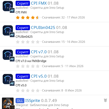
CPI FMX
01.08
0
Скрипт
з
audiofeel
Скрипты для Inno Setup
в
CPI FMX
ё
з
4
Скачивания
32
17 Июл 2026
д
.
5
CPUIbn0425
01.08
0
Скрипт
з
audiofeel
Скрипты для Inno Setup
в
CPUIbn0425
ё
з
0
Скачивания
15
16 Июн 2026
д
.
0
CPI v7.0
01.08
0
Скрипт
з
audiofeel
Скрипты для Inno Setup
в
CPI v7.0 на FMXBridge
ё
з
0
Скачивания
5
11 Июн 2026
д
.
0
CPI v5.0
01.08
0
Скрипт
з
audiofeel
Скрипты для Inno Setup
в
CPI v5.0
ё
з
0
Скачивания
8
8 Июн 2026
д
.
0
Р
ISSprite
0.0.7.49
0
DLL
з
е
Shegorat
Библиотеки для Inno Setup
в