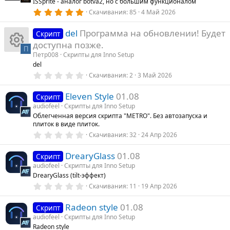
ISSprite - аналог botva2, но с большим функционалом
к
ё
з
5
Скачивания
85
4 Май 2026
о
д
.
0
del
Программа на обновлении! Будет
0
Скрипт
е
з
доступна позже.
в
П
ё
Петр008
Скрипты для Inno Setup
д
И
з
del
у
д
0
Скачивания
2
3 Май 2026
е
к
.
0
Eleven Style
01.08
0
Скрипт
о
з
audiofeel
Скрипты для Inno Setup
в
Облегченная версия скрипта "METRO". Без автозапуска и
ё
н
плиток в виде плиток.
з
д
0
Скачивания
32
24 Апр 2026
к
.
0
DrearyGlass
01.08
0
Скрипт
а
з
audiofeel
Скрипты для Inno Setup
в
DrearyGlass (tilt-эффект)
ё
р
з
0
Скачивания
11
19 Апр 2026
д
.
0
е
Radeon style
01.08
0
Скрипт
з
audiofeel
Скрипты для Inno Setup
в
су
Radeon style
ё