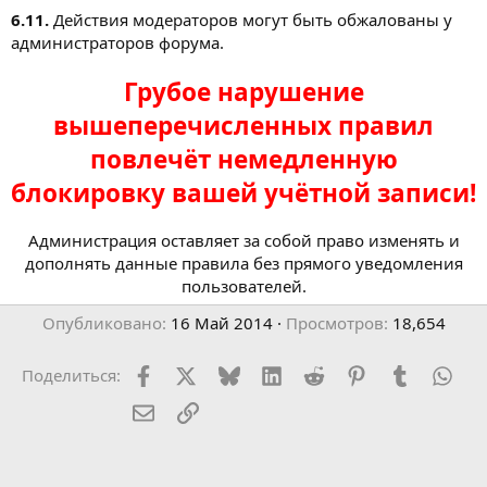
6.11.
Действия модераторов могут быть обжалованы у
администраторов форума.
Грубое нарушение
вышеперечисленных правил
повлечёт немедленную
блокировку вашей учётной записи!
Администрация оставляет за собой право изменять и
дополнять данные правила без прямого уведомления
пользователей.
Опубликовано
16 Май 2014
Просмотров
18,654
Facebook
X (Twitter)
Bluesky
LinkedIn
Reddit
Pinterest
Tumblr
Wha
Поделиться:
Электронная почта
Ссылка