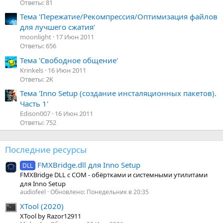
Ответы: 81
Тема 'Пережатиe/Pекомпрессия/Oптимизация файлов
для лучшего сжатия'
moonlight
17 Июн 2011
Ответы: 656
Тема 'Свободное общение'
Krinkels
16 Июн 2011
Ответы: 2K
Тема 'Inno Setup (создание инсталяционных пакетов).
Часть 1'
Edison007
16 Июн 2011
Ответы: 752
Последние ресурсы
FMXBridge.dll для Inno Setup
DLL
FMXBridge DLL с COM - обёртками и системными утилитами
для Inno Setup
audiofeel
Обновлено:
Понедельник в 20:35
XTool (2020)
XTool by Razor12911