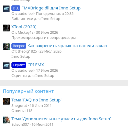
FMXBridge.dll для Inno Setup
DLL
От: audiofeel
Понедельник в 20:35
Библиотеки для Inno Setup
XTool (2020)
От: Mickey1s
30 Июл 2026
Прекомпрессоры и препроцессоры
Как закрепить ярлык на панели задач
Вопрос
От: thebig1825
23 Июл 2026
Inno Setup
CPI FMX
Скрипт
От: audiofeel
17 Июл 2026
Скрипты для Inno Setup
Популярный контент
Тема 'FAQ по Inno Setup'
Shegorat
16 Июн 2011
Ответы: 118
Тема 'Дополнительные утилиты для Inno Setup'
Edison007
16 Июн 2011