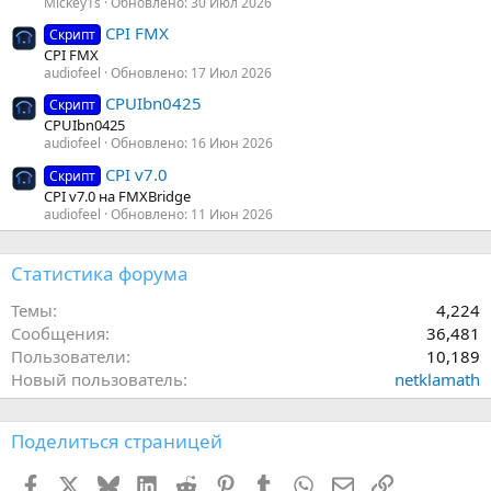
Mickey1s
Обновлено:
30 Июл 2026
CPI FMX
Скрипт
CPI FMX
audiofeel
Обновлено:
17 Июл 2026
CPUIbn0425
Скрипт
CPUIbn0425
audiofeel
Обновлено:
16 Июн 2026
CPI v7.0
Скрипт
CPI v7.0 на FMXBridge
audiofeel
Обновлено:
11 Июн 2026
Статистика форума
Темы
4,224
Сообщения
36,481
Пользователи
10,189
Новый пользователь
netklamath
Поделиться страницей
Facebook
X (Twitter)
Bluesky
LinkedIn
Reddit
Pinterest
Tumblr
WhatsApp
Электронная поч
Ссылка