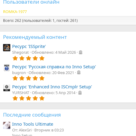
Пользователи онлайн
ROMKA-1977
Всего: 262 (пользователей: 1, гостей: 261)
Рекомендуемый контент
Ресурс 'ISSprite'
Shegorat
Обновлено:
4 Май 2026
5
.
0
Ресурс 'Русская справка по Inno Setup'
0
bugron
Обновлено:
20 Фев 2021
з
5
в
.
ё
0
Ресурс 'Enhanced Inno ISCmplr Setup'
з
0
YURSHAT
Обновлено:
5 Апр 2014
д
з
5
в
.
ё
0
з
0
д
Последние сообщения
з
в
Inno Tools Ultimate
ё
з
От: AlexGri
Вторник в 03:23
д
Inno Setup