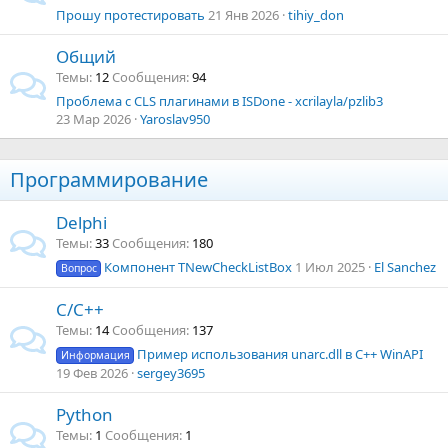
Прошу протестировать
21 Янв 2026
tihiy_don
Общий
Темы
12
Сообщения
94
Проблема с CLS плагинами в ISDone - xcrilayla/pzlib3
23 Мар 2026
Yaroslav950
Программирование
Delphi
Темы
33
Сообщения
180
Компонент TNewCheckListBox
1 Июл 2025
El Sanchez
Вопрос
C/C++
Темы
14
Сообщения
137
Пример использования unarc.dll в C++ WinAPI
Информация
19 Фев 2026
sergey3695
Python
Темы
1
Сообщения
1