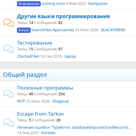
coming soon
9 Янв 2024
kampaster
Информация
Другие языки программирования
Темы
14
Сообщения
82
SearchFiles Approaches
14 Июл 2026
BLACKFIRE69
Вопрос
Тестирование
Темы
15
Сообщения
97
2SortedFiles
16 Сен 2018
zapsip
Общий раздел
Полезные программы
Темы
49
Сообщения
254
MTP
25 Июн 2026
Shegorat
Escape from Tarkov
Темы
5
Сообщения
28
Лечение ошибки "TypeError: databaseImporter.loadRecursive is not a function"
14 Янв 2025
Krinkels