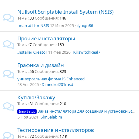
Nullsoft Scriptable Install System (NSIS)
Темы
33
Сообщения
146
unarc.dll for NSIS
12 Июл 2025
ilyaign86
Прочие инсталляторы
Темы
7
Сообщения
153
Installer Creator
11 Фев 2026
KillswitchReal7
Графика и дизайн
Темы
56
Сообщения
323
универсальная форма IS Enhanced
23 Авг 2025
Dimedrol201msd
Куплю/Закажу
Темы
31
Сообщения
210
Заказ инсталлятора для создания и установки SteamRip игр.
Inno Setup
5 Ноя 2024
SimSalabim
Тестирование инсталляторов
Темы
72
Сообщения
1.1K