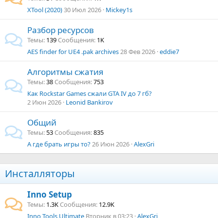
XTool (2020)
30 Июл 2026
Mickey1s
Разбор ресурсов
Темы
139
Сообщения
1K
AES finder for UE4 .pak archives
28 Фев 2026
eddie7
Алгоритмы сжатия
Темы
38
Сообщения
753
Как Rockstar Games сжали GTA IV до 7 гб?
2 Июн 2026
Leonid Bankirov
Общий
Темы
53
Сообщения
835
А где брать игры то?
26 Июн 2026
AlexGri
Инсталляторы
Inno Setup
Темы
1.3K
Сообщения
12.9K
Inno Tools Ultimate
Вторник в 03:23
AlexGri