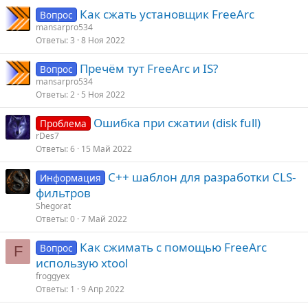
Как сжать установщик FreeArc
Вопрос
mansarpro534
Ответы
3
8 Ноя 2022
Пречём тут FreeArc и IS?
Вопрос
mansarpro534
Ответы
2
5 Ноя 2022
Ошибка при сжатии (disk full)
Проблема
rDes7
Ответы
6
15 Май 2022
С++ шаблон для разработки CLS-
Информация
фильтров
Shegorat
Ответы
0
7 Май 2022
Как сжимать с помощью FreeArc
Вопрос
F
использую xtool
froggyex
Ответы
1
9 Апр 2022