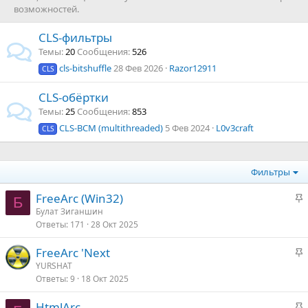
возможностей.
CLS-фильтры
Темы
20
Сообщения
526
cls-bitshuffle
28 Фев 2026
Razor12911
CLS
CLS-обёртки
Темы
25
Сообщения
853
CLS-BCM (multithreaded)
5 Фев 2024
L0v3craft
CLS
Фильтры
З
FreeArc (Win32)
Б
а
Булат Зиганшин
Ответы
171
28 Окт 2025
к
р
З
FreeArc 'Next
е
а
YURSHAT
п
Ответы
9
18 Окт 2025
к
л
р
е
З
HtmlArс