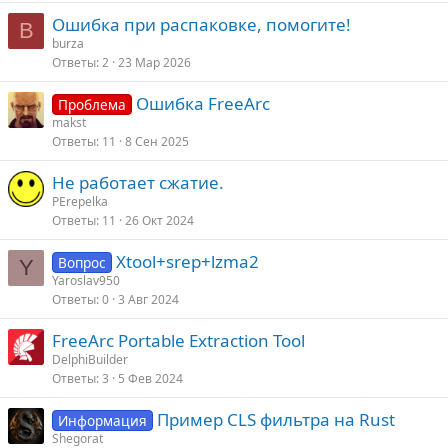
р
е
Ошибка при распаковке, помогите!
е
B
burza
п
о
Ответы
2
23 Мар 2026
л
е
Ошибка FreeArc
Проблема
makst
о
Ответы
11
8 Сен 2025
Не работает сжатие.
PErepelka
Ответы
11
26 Окт 2024
Xtool+srep+lzma2
Вопрос
Y
Yaroslav950
Ответы
0
3 Авг 2024
FreeArc Portable Extraction Tool
DelphiBuilder
Ответы
3
5 Фев 2024
Пример CLS фильтра на Rust
Информация
Shegorat