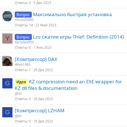
Ответы
0
5 Дек 2023
Максимально быстрая установка
Вопрос
mirzo20490
Ответы
14
22 Май 2023
Lzo сжатие игры Thief: Definition (2014)
Вопрос
Y
Yaroslav950
Ответы
6
7 Янв 2023
[Компрессор] DAX
direx1965
Ответы
1
20 Дек 2022
KZ compression:need an EXE wrapper for
Идея
G
KZ dll files & documentation
ghst
Ответы
0
20 Дек 2022
[Компрессор] LZHAM
G
ghst
Ответы
0
18 Дек 2022