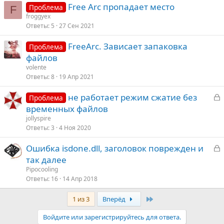
Free Arc пропадает место
Проблема
F
froggyex
Ответы
5
27 Сен 2021
FreeArc. Зависает запаковка
Проблема
файлов
volente
Ответы
8
19 Апр 2021
З
не работает режим сжатие без
Проблема
а
временных файлов
к
jollyspire
р
Ответы
3
4 Ноя 2020
З
Ошибка isdone.dll, заголовок поврежден и
т
а
так далее
а
к
Pipocooling
р
Ответы
16
14 Апр 2018
Last
1 из 3
Вперёд
т
а
Войдите или зарегистрируйтесь для ответа.