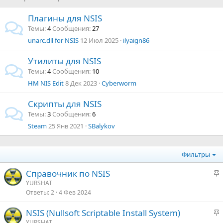
Плагины для NSIS
Темы
4
Сообщения
27
unarc.dll for NSIS
12 Июл 2025
ilyaign86
Утилиты для NSIS
Темы
4
Сообщения
10
HM NIS Edit
8 Дек 2023
Cyberworm
Скрипты для NSIS
Темы
3
Сообщения
6
Steam
25 Янв 2021
SBalykov
Фильтры
З
Справочник по NSIS
а
YURSHAT
Ответы
2
4 Фев 2024
к
р
З
NSIS (Nullsoft Scriptable Install System)
е
а
YURSHAT