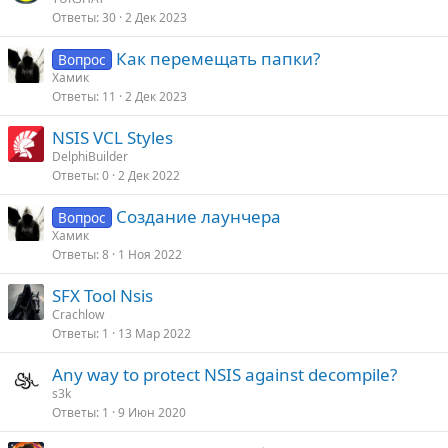
п
Ответы
30
2 Дек 2023
к
л
р
е
Как перемещать папки?
Вопрос
е
Хамик
п
о
Ответы
11
2 Дек 2023
л
е
NSIS VCL Styles
DelphiBuilder
о
Ответы
0
2 Дек 2022
Создание лаунчера
Вопрос
Хамик
Ответы
8
1 Ноя 2022
SFX Tool Nsis
Crachlow
Ответы
1
13 Мар 2022
Any way to protect NSIS against decompile?
s3k
Ответы
1
9 Июн 2020