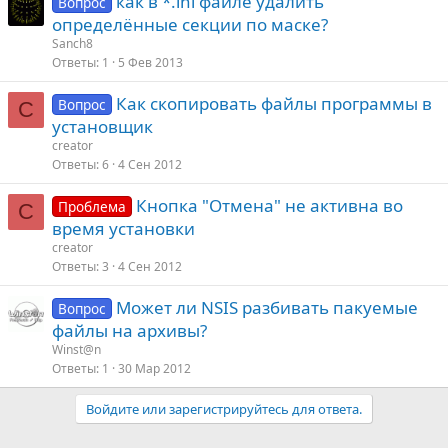
как в *.ini файле удалить
Вопрос
определённые секции по маске?
Sanch8
Ответы
1
5 Фев 2013
Как скопировать файлы программы в
Вопрос
C
установщик
creator
Ответы
6
4 Сен 2012
Кнопка "Отмена" не активна во
Проблема
C
время установки
creator
Ответы
3
4 Сен 2012
Может ли NSIS разбивать пакуемые
Вопрос
файлы на архивы?
Winst@n
Ответы
1
30 Мар 2012
Войдите или зарегистрируйтесь для ответа.