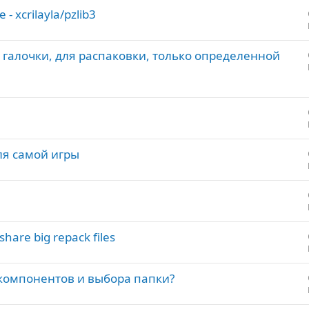
 xcrilayla/pzlib3
р галочки, для распаковки, только определенной
ля самой игры
are big repack files
компонентов и выбора папки?