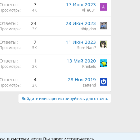
Ответы
7
17 Июл 2023
Просмотры
4K
ViTeC31
Ответы
24
28 Июн 2023
Просмотры
3K
tihiy_don
Ответы
7
11 Июн 2023
Просмотры
5K
Sore Nani?
Ответы
1
13 Май 2020
Просмотры
2K
Krinkels
Ответы
4
28 Ноя 2019
Просмотры
2K
zettend
Войдите или зарегистрируйтесь для ответа.
д в систему, если Вы зарегистрируетесь.