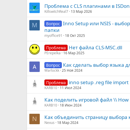
Проблема с CLS плагинами в ISDone -
KillswitchReal7
13 Мар 2026
Inno Setup или NSIS - выбо
Вопрос
M
папки
myoffice91
18 Окт 2025
Нет файла CLS-MSC.dll
Проблема
PErepelka
16 Мар 2025
Как сделать выбор языка д
Вопрос
Warlockk
25 Ноя 2024
inno setup .reg file import
Проблема
KARB10
11 Июл 2024
Как поделить игровой файл \\ How sh
KARB10
18 Июн 2024
Как объединить страницу выбора 
N
Nexus
18 Мар 2024