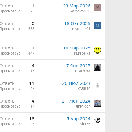
Ответы
1
23 Мар 2026
Y
Просмотры
575
Yaroslav950
Ответы
0
18 Окт 2025
M
Просмотры
655
myoffice91
Ответы
1
16 Мар 2025
Просмотры
447
PErepelka
Ответы
4
7 Янв 2025
Просмотры
1K
Crachlow
Ответы
11
26 Июл 2024
Просмотры
2K
KARB10
Ответы
4
21 Июн 2024
Просмотры
1K
tihiy_don
Ответы
18
5 Апр 2024
Просмотры
3K
vint56