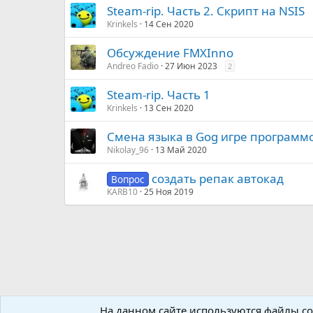
Steam-rip. Часть 2. Скрипт на NSIS
Krinkels
14 Сен 2020
Обсуждение FMXInno
Andreo Fadio
27 Июн 2023
2
Steam-rip. Часть 1
Krinkels
13 Сен 2020
Смена языка в Gog игре программ
Nikolay_96
13 Май 2020
создать репак автокад
Вопрос
KARB10
25 Ноя 2019
На данном сайте используются файлы coo