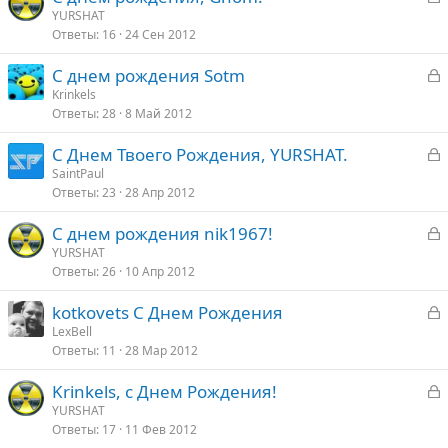
а
YURSHAT
т
Ответы
16
24 Сен 2012
к
а
р
З
С днем рождения Sotm
а
Krinkels
т
Ответы
28
8 Май 2012
к
а
р
З
С Днем Твоего Рождения, YURSHAT.
а
SaintPaul
т
Ответы
23
28 Апр 2012
к
а
р
З
С днем рождения nik1967!
а
YURSHAT
т
Ответы
26
10 Апр 2012
к
а
р
З
kotkovets С Днем Рождения
а
LexBell
т
Ответы
11
28 Мар 2012
к
а
р
З
Krinkels, с Днем Рождения!
а
YURSHAT
т
Ответы
17
11 Фев 2012
к
а