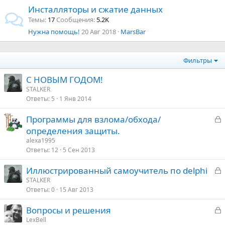
Инсталляторы и сжатие данных
Темы
17
Сообщения
5.2K
Нужна помощь!
20 Авг 2018
MarsBar
Фильтры
С НОВЫМ ГОДОМ!
STALKER
Ответы
5
1 Янв 2014
З
Программы для взлома/обхода/
а
определения защиты.
к
alexa1995
р
Ответы
12
5 Сен 2013
З
Иллюстрированный самоучитель по delphi
т
а
STALKER
а
Ответы
0
15 Авг 2013
к
р
З
Вопросы и решения
а
LexBell
т