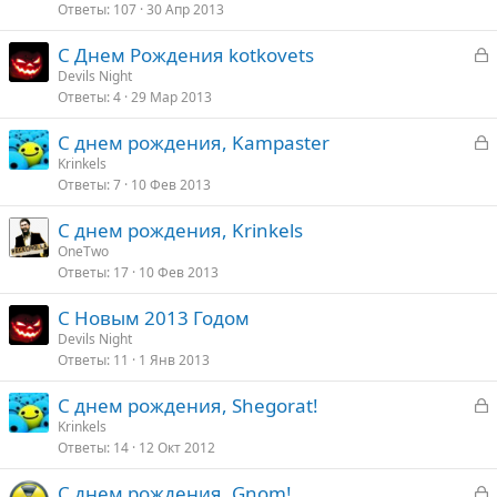
Ответы
107
30 Апр 2013
к
а
р
З
С Днем Рождения kotkovets
а
Devils Night
т
Ответы
4
29 Мар 2013
к
а
р
З
С днем рождения, Kampaster
а
Krinkels
т
Ответы
7
10 Фев 2013
к
а
р
С днем рождения, Krinkels
OneTwo
т
Ответы
17
10 Фев 2013
а
С Новым 2013 Годом
Devils Night
Ответы
11
1 Янв 2013
З
С днем рождения, Shegorat!
а
Krinkels
Ответы
14
12 Окт 2012
к
р
З
С днем рождения, Gnom!