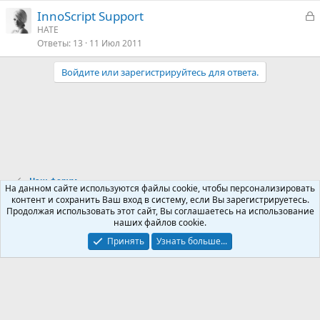
р
З
InnoScript Support
а
HATE
т
Ответы
13
11 Июл 2011
к
а
р
Войдите или зарегистрируйтесь для ответа.
т
а
Наш форум
На данном сайте используются файлы cookie, чтобы персонализировать
контент и сохранить Ваш вход в систему, если Вы зарегистрируетесь.
Продолжая использовать этот сайт, Вы соглашаетесь на использование
Russian (RU)
наших файлов cookie.
Обратная связь
Условия и правила
Принять
Узнать больше...
Политика конфиденциальности
Помощь
R
S
S