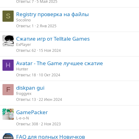
Ответы
7
5 Май 2025
Registry проверка на файлы
S
Socolino
Ответы
1
2 Янв 2025
Сжатие игр от Telltale Games
ExPlayer
Ответы
62
15 Ноя 2024
Avatar - The Game лучшее сжатие
H
Hunter
Ответы
18
10 Окт 2024
diskpan gui
F
froggyex
Ответы
13
22 Июн 2024
GamePacker
L-e-o-N
Ответы
308
2 Ноя 2023
FAQ для полных Новичков