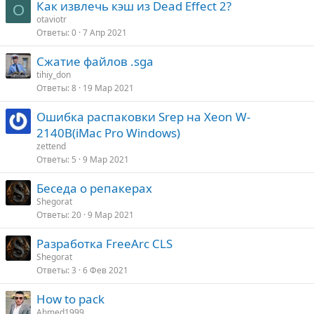
Как извлечь кэш из Dead Effect 2?
O
otaviotr
Ответы
0
7 Апр 2021
Сжатие файлов .sga
tihiy_don
Ответы
8
19 Мар 2021
Ошибка распаковки Srep на Xeon W-
2140B(iMac Pro Windows)
zettend
Ответы
5
9 Мар 2021
Беседа о репакерах
Shegorat
Ответы
20
9 Мар 2021
Разработка FreeArc CLS
Shegorat
Ответы
3
6 Фев 2021
How to pack
Ahmed1999