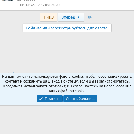
Ответы
45
29 Июл 2020
Last
1 из 3
Вперёд
Войдите или зарегистрируйтесь для ответа.
Сжатие данных
На данном сайте используются файлы cookie, чтобы персонализировать
контент и сохранить Ваш вход в систему, если Вы зарегистрируетесь.
Продолжая использовать этот сайт, Вы соглашаетесь на использование
Russian (RU)
наших файлов cookie.
Обратная связь
Условия и правила
Принять
Узнать больше...
Политика конфиденциальности
Помощь
R
S
S