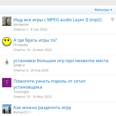
Фильтры
З
Ищу все игры с MPEG audio Layer II (mp2)
а
kampaster
Ответы
2
8 Сен 2024
к
р
А где брать игры то?
е
PErepelka
п
Ответы
18
26 Июн 2026
л
е
установки больших игр при нехватке места
KARB10
о
Ответы
0
26 Апр 2026
Помогите узнать пороль от сетап
T
установщика
TimaIng06
Ответы
10
16 Июл 2025
Как можно разделить игру
Roman2517