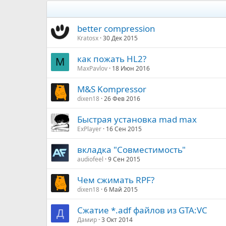
better compression
Kratosx
30 Дек 2015
как пожать HL2?
M
MaxPavlov
18 Июн 2016
M&S Kompressor
dixen18
26 Фев 2016
Быстрая установка mad max
ExPlayer
16 Сен 2015
вкладка "Совместимость"
audiofeel
9 Сен 2015
Чем сжимать RPF?
dixen18
6 Май 2015
Сжатие *.adf файлов из GTA:VC
Д
Дамир
3 Окт 2014