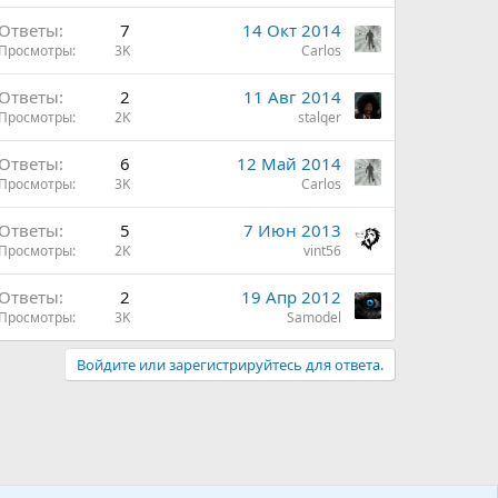
Ответы
7
14 Окт 2014
Просмотры
3K
Carlos
Ответы
2
11 Авг 2014
Просмотры
2K
stalqer
Ответы
6
12 Май 2014
Просмотры
3K
Carlos
Ответы
5
7 Июн 2013
Просмотры
2K
vint56
Ответы
2
19 Апр 2012
Просмотры
3K
Samodel
Войдите или зарегистрируйтесь для ответа.