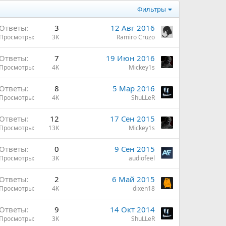
Фильтры
Ответы
3
12 Авг 2016
Просмотры
3K
Ramiro Cruzo
Ответы
7
19 Июн 2016
Просмотры
4K
Mickey1s
Ответы
8
5 Мар 2016
Просмотры
4K
ShuLLeR
Ответы
12
17 Сен 2015
Просмотры
13K
Mickey1s
Ответы
0
9 Сен 2015
Просмотры
3K
audiofeel
Ответы
2
6 Май 2015
Просмотры
4K
dixen18
Ответы
9
14 Окт 2014
Просмотры
3K
ShuLLeR