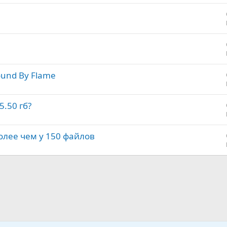
т
а
und By Flame
5.50 гб?
лее чем у 150 файлов