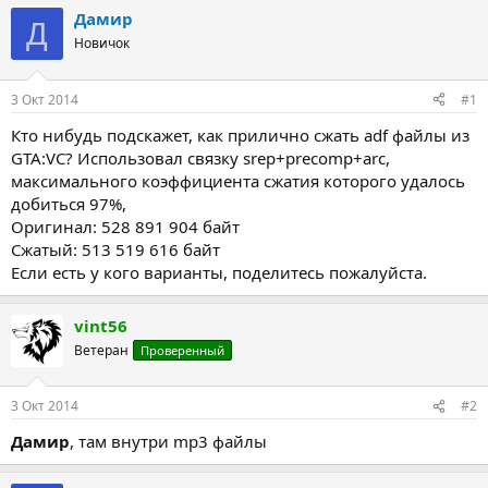
т
т
Дамир
Д
о
а
Новичок
р
н
т
а
е
ч
3 Окт 2014
#1
м
а
ы
л
Кто нибудь подскажет, как прилично сжать adf файлы из
а
GTA:VC? Использовал связку srep+precomp+arc,
максимального коэффициента сжатия которого удалось
добиться 97%,
Оригинал: 528 891 904 байт
Сжатый: 513 519 616 байт
Если есть у кого варианты, поделитесь пожалуйста.
vint56
Ветеран
Проверенный
3 Окт 2014
#2
Дамир
, там внутри mp3 файлы