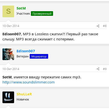
SotM
S
Участник
Проверенный
10 Окт 2014
#8
Edison007
, MP3 в Lossless сжатии?! Первый раз такое
слышу. MP3 всегда сжимает с потерями.
Edison007
Ветеран
Модератор
10 Окт 2014
#9
SotM
, имеется ввиду пережатие самих mp3.
http://www.soundslimmer.com
ShuLLeR
Новичок