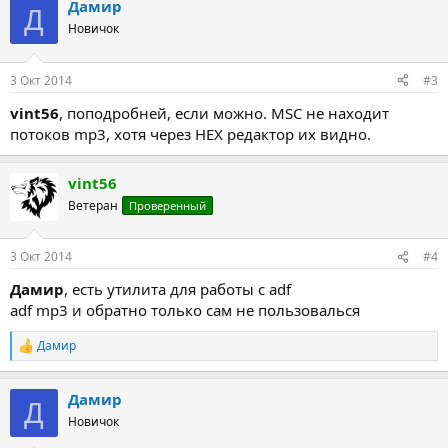
Дамир
Д
Новичок
3 Окт 2014
#3
vint56
, поподробней, если можно. MSC не находит
потоков mp3, хотя через HEX редактор их видно.
vint56
Ветеран
Проверенный
3 Окт 2014
#4
Дамир
, есть утилита для работы с adf
adf mp3 и обратно только сам не пользовалься
Дамир
Р
е
а
Дамир
к
Д
ц
Новичок
и