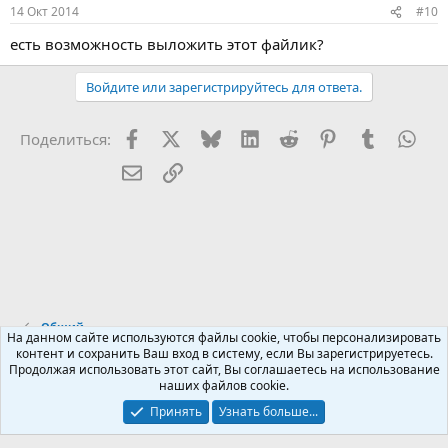
14 Окт 2014
#10
есть возможность выложить этот файлик?
Войдите или зарегистрируйтесь для ответа.
Facebook
X (Twitter)
Bluesky
LinkedIn
Reddit
Pinterest
Tumblr
Wha
Поделиться:
Электронная почта
Ссылка
Общий
На данном сайте используются файлы cookie, чтобы персонализировать
контент и сохранить Ваш вход в систему, если Вы зарегистрируетесь.
Продолжая использовать этот сайт, Вы соглашаетесь на использование
Russian (RU)
наших файлов cookie.
Обратная связь
Условия и правила
Принять
Узнать больше...
Политика конфиденциальности
Помощь
R
S
S