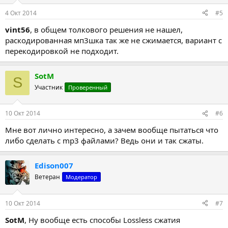
и
:
4 Окт 2014
#5
vint56
, в общем толкового решения не нашел,
раскодированная мп3шка так же не сжимается, вариант с
перекодировкой не подходит.
SotM
S
Участник
Проверенный
10 Окт 2014
#6
Мне вот лично интересно, а зачем вообще пытаться что
либо сделать с mp3 файлами? Ведь они и так сжаты.
Edison007
Ветеран
Модератор
10 Окт 2014
#7
SotM
, Ну вообще есть способы Lossless сжатия