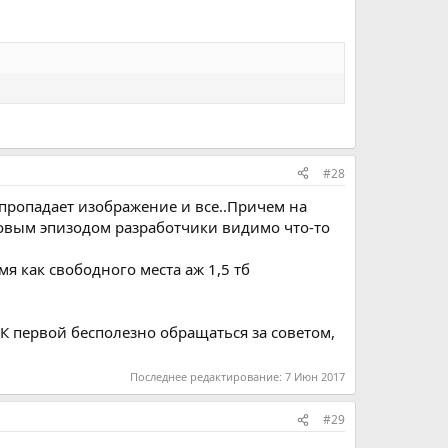
#28
о пропадает изображение и все..Причем на
 новым эпизодом разработчики видимо что-то
я как свободного места аж 1,5 тб
.К первой бесполезно обращаться за советом,
Последнее редактирование:
7 Июн 2017
#29