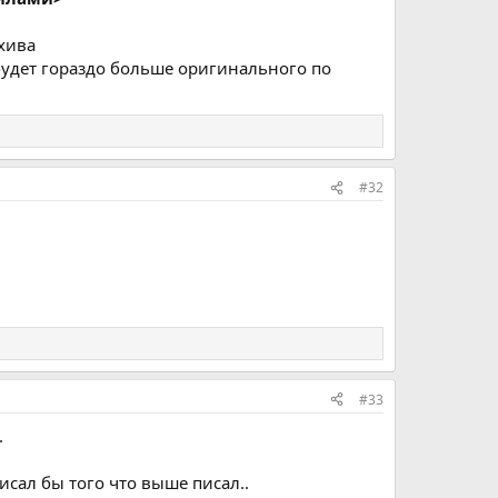
хива
будет гораздо больше оригинального по
#32
#33
.
писал бы того что выше писал..