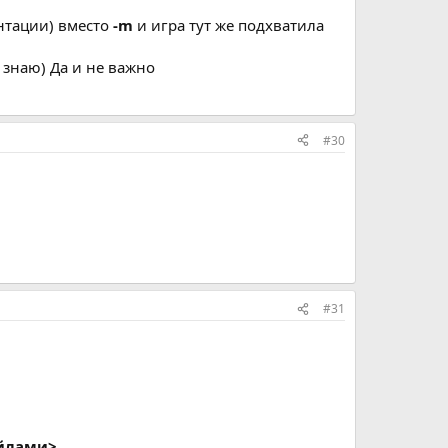
нтации) вместо
-m
и игра тут же подхватила
е знаю) Да и не важно
#30
#31
айлами>