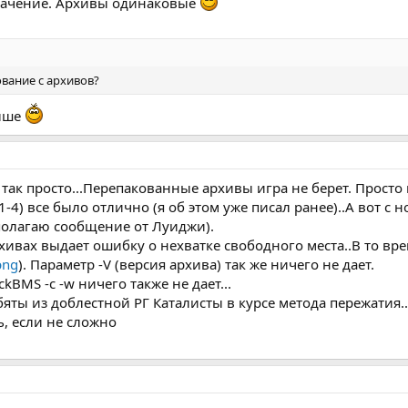
начение. Архивы одинаковые
вание с архивов?
выше
о так просто...Перепакованные архивы игра не берет. Прост
-4) все было отлично (я об этом уже писал ранее)..А вот с
полагаю сообщение от Луиджи).
ивах выдает ошибку о нехватке свободного места..В то врем
png
). Параметр -V (версия архива) так же ничего не дает.
kBMS -c -w ничего также не дает...
бяты из доблестной РГ Каталисты в курсе метода пережатия.
ь, если не сложно