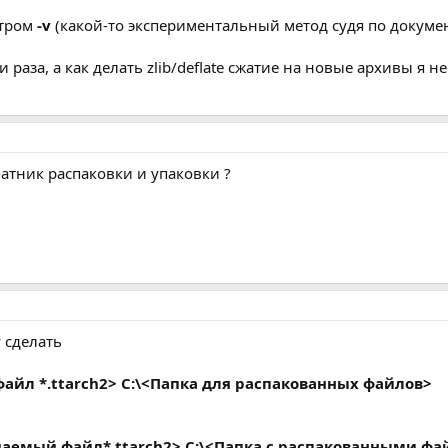
етром
-v
(какой-то экспериментальный метод судя по докуме
и раза, а как делать zlib/deflate cжатие на новые архивы я н
атник распаковки и упаковки ?
 сделать
 файл *.ttarch2> C:\<Папка для распакованных файлов>
олучаемый файл*.ttarch2> C:\<Папка с распакованными ф