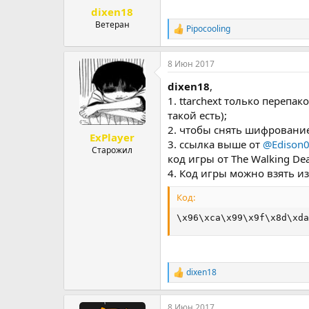
dixen18
Ветеран
Pipocooling
Р
е
а
8 Июн 2017
к
ц
dixen18
,
и
и
1. ttarchext только переп
:
такой есть);
2. чтобы снять шифровани
ExPlayer
3. ссылка выше от
@Edison
Старожил
код игры от The Walking De
4. Код игры можно взять из 
Код:
\x96\xca\x99\x9f\x8d\xda
dixen18
Р
е
а
8 Июн 2017