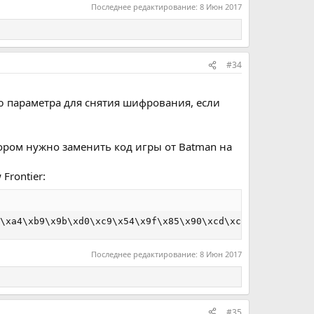
Последнее редактирование:
8 Июн 2017
#34
аю параметра для снятия шифрования, если
отором нужно заменить код игры от Batman на
Frontier:
\xa4\xb9\x9b\xd0\xc9\x54\x9f\x85\x90\xcd\xcd\x9f\xc8\xb3
Последнее редактирование:
8 Июн 2017
#35