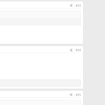
#23
#24
#25