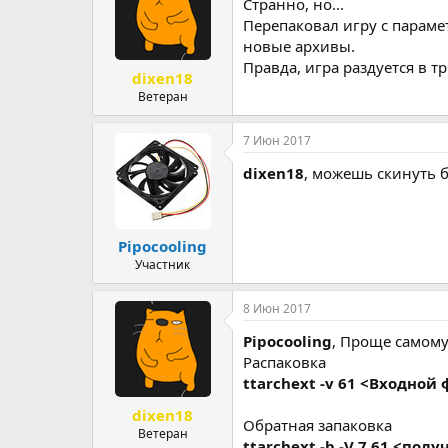
Странно, но...
Перепаковал игру с парам
новые архивы.
Правда, игра раздуется в тр
dixen18
Ветеран
7 Июн 2017
dixen18
, можешь скинуть б
Pipocooling
Участник
8 Июн 2017
Pipocooling
, Проще самому
Распаковка
ttarchext -v 61 <Входной
dixen18
Обратная запаковка
Ветеран
ttarchext -b -V 7 61 <п