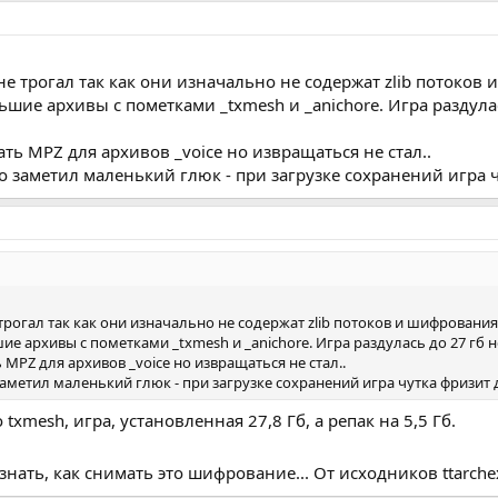
 не трогал так как они изначально не содержат zlib потоков
ие архивы с пометками _txmesh и _anichore. Игра раздулась
ь MPZ для архивов _voice но извращаться не стал..
о заметил маленький глюк - при загрузке сохранений игра
 трогал так как они изначально не содержат zlib потоков и шифрования.
 архивы с пометками _txmesh и _anichore. Игра раздулась до 27 гб 
PZ для архивов _voice но извращаться не стал..
заметил маленький глюк - при загрузке сохранений игра чутка фризит
 txmesh, игра, установленная 27,8 Гб, а репак на 5,5 Гб.
знать, как снимать это шифрование... От исходников ttarche