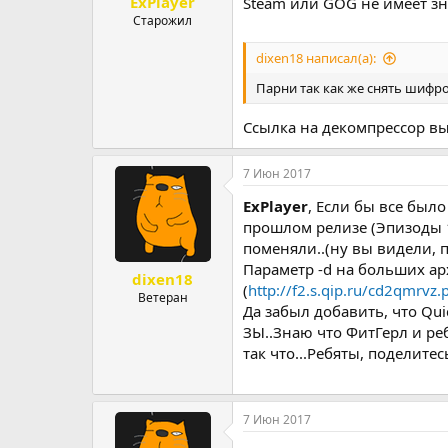
ExPlayer
Steam или GOG не имеет з
Старожил
dixen18 написал(а):
Парни так как же снять шифро
Ссылка на декомпрессор 
7 Июн 2017
ExPlayer
, Если бы все был
прошлом релизе (Эпизоды 1
поменяли..(ну вы видели, 
Параметр -d на больших арх
dixen18
(
http://f2.s.qip.ru/cd2qmrvz.
Ветеран
Да забыл добавить, что Quic
ЗЫ..Знаю что ФитГерл и ре
так что...Ребяты, поделитес
7 Июн 2017