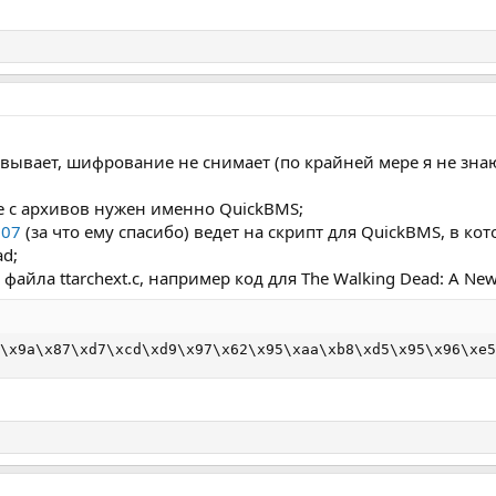
аковывает, шифрование не снимает (по крайней мере я не зн
е с архивов нужен именно QuickBMS;
007
(за что ему спасибо) ведет на скрипт для QuickBMS, в к
ad;
файла ttarchext.c, например код для The Walking Dead: A New 
\x9a\x87\xd7\xcd\xd9\x97\x62\x95\xaa\xb8\xd5\x95\x96\xe5