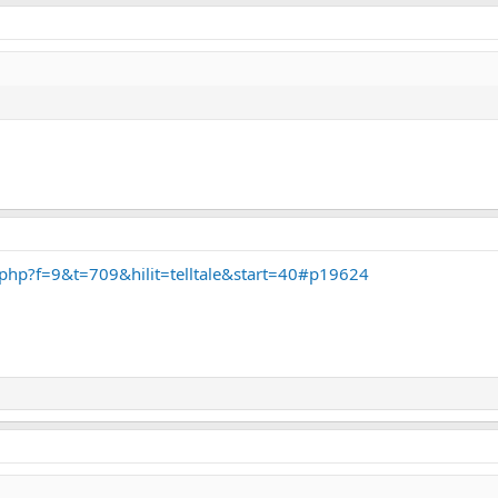
.php?f=9&t=709&hilit=telltale&start=40#p19624