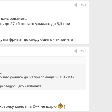
#21
 и шифрования..
 до 27 гб но зато ужалась до 5,3 при
 чутка фризит до следующего чекпоинта
#22
.
но зато ужалась до 5,3 при помощи SREP+LZMA2.
 до следующего чекпоинта
xt толку мало (я в C++ не шарю
)