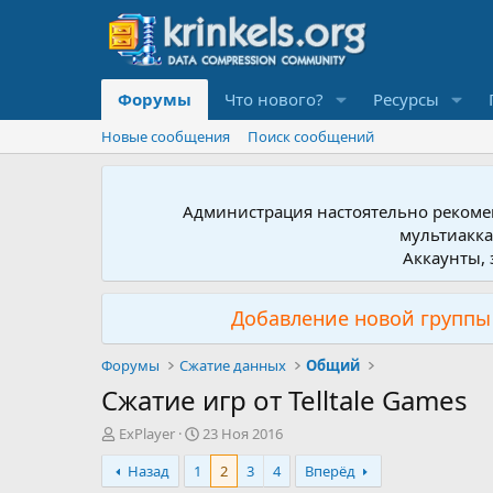
Форумы
Что нового?
Ресурсы
Новые сообщения
Поиск сообщений
Администрация настоятельно рекомен
мультиакка
Аккаунты, 
Добавление новой группы 
Форумы
Сжатие данных
Общий
Сжатие игр от Telltale Games
А
Д
ExPlayer
23 Ноя 2016
в
а
Назад
1
2
3
4
Вперёд
т
т
о
а