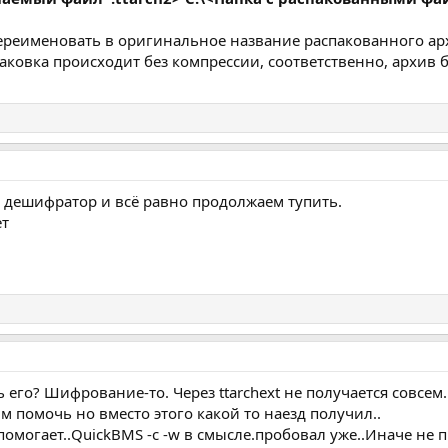
реименовать в оригинальное название распакованного ар
аковка происходит без компрессии, соответственно, архив 
а дешифратор и всё равно продолжаем тупить.
ет
ь его? Шифрование-то. Через ttarchext не получается совсем.
им помочь но вместо этого какой то наезд получил..
е помогает..QuickBMS -c -w в смысле.пробовал уже..Иначе не 