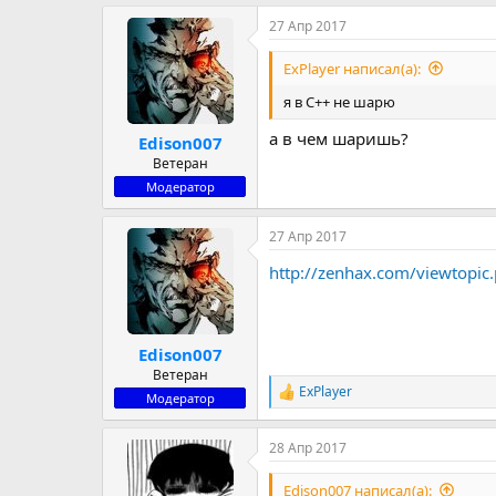
27 Апр 2017
ExPlayer написал(а):
я в C++ не шарю
а в чем шаришь?
Edison007
Ветеран
Модератор
27 Апр 2017
http://zenhax.com/viewtopic
Edison007
Ветеран
ExPlayer
Р
Модератор
е
а
28 Апр 2017
к
ц
и
Edison007 написал(а):