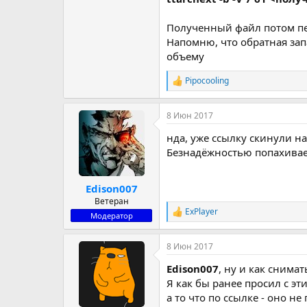
Полученный файл потом пе
Напомню, что обратная зап
объему
Pipocooling
Р
е
а
8 Июн 2017
к
ц
нда, уже ссылку скинули н
и
и
Безнадёжностью попахива
:
Edison007
Ветеран
ExPlayer
Р
Модератор
е
а
8 Июн 2017
к
ц
Edison007
, ну и как снимат
и
и
Я как бы ранее просил с эт
:
а то что по ссылке - оно н