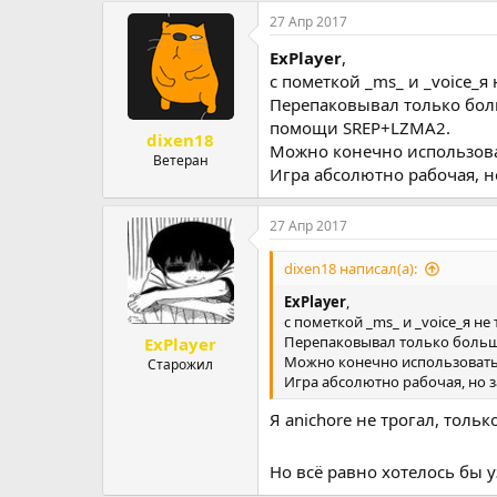
р
н
27 Апр 2017
т
а
ExPlayer
,
е
ч
м
а
с пометкой _ms_ и _voice_я
ы
л
Перепаковывал только больш
а
помощи SREP+LZMA2.
dixen18
Можно конечно использоват
Ветеран
Игра абсолютно рабочая, н
27 Апр 2017
dixen18 написал(а):
ExPlayer
,
с пометкой _ms_ и _voice_я не
Перепаковывал только большие
ExPlayer
Можно конечно использовать M
Старожил
Игра абсолютно рабочая, но 
Я anichore не трогал, только
Но всё равно хотелось бы у