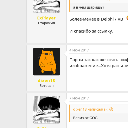
и
:
а в чем шаришь?
ExPlayer
Более-менее в Delphi / VB
Старожил
И спасибо за ссылку.
4 Июн 2017
Парни так как же снять шиф
изображение...Хотя раньше 
dixen18
Ветеран
7 Июн 2017
dixen18 написал(а):
Релиз от GOG