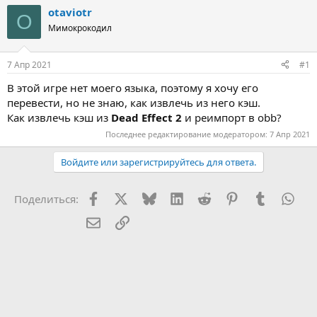
т
т
otaviotr
O
о
а
Мимокрокодил
р
н
т
а
е
ч
7 Апр 2021
#1
м
а
ы
л
В этой игре нет моего языка, поэтому я хочу его
а
перевести, но не знаю, как извлечь из него кэш.
Как извлечь кэш из
Dead Effect 2
и реимпорт в obb?
Последнее редактирование модератором:
7 Апр 2021
Войдите или зарегистрируйтесь для ответа.
Facebook
X (Twitter)
Bluesky
LinkedIn
Reddit
Pinterest
Tumblr
Wha
Поделиться:
Электронная почта
Ссылка