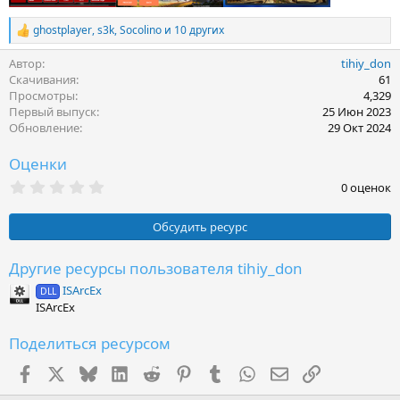
ghostplayer
,
s3k
,
Socolino
и 10 других
Р
е
Автор
tihiy_don
а
к
Скачивания
61
ц
Просмотры
4,329
и
Первый выпуск
25 Июн 2023
и
Обновление
29 Окт 2024
:
Оценки
0
0 оценок
.
0
0
Обсудить ресурс
з
в
ё
Другие ресурсы пользователя tihiy_don
з
ISArcEx
д
DLL
ISArcEx
Поделиться ресурсом
Facebook
X (Twitter)
Bluesky
LinkedIn
Reddit
Pinterest
Tumblr
WhatsApp
Электронная поч
Ссылка