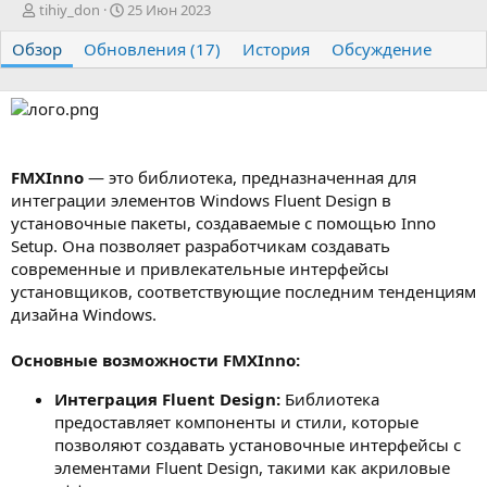
А
Д
tihiy_don
25 Июн 2023
в
а
Обзор
т
Обновления (17)
т
История
Обсуждение
о
а
р
с
о
з
д
а
FMXInno
— это библиотека, предназначенная для
н
интеграции элементов Windows Fluent Design в
и
установочные пакеты, создаваемые с помощью Inno
я
Setup. Она позволяет разработчикам создавать
современные и привлекательные интерфейсы
установщиков, соответствующие последним тенденциям
дизайна Windows.
Основные возможности FMXInno:
Интеграция Fluent Design:
Библиотека
предоставляет компоненты и стили, которые
позволяют создавать установочные интерфейсы с
элементами Fluent Design, такими как акриловые