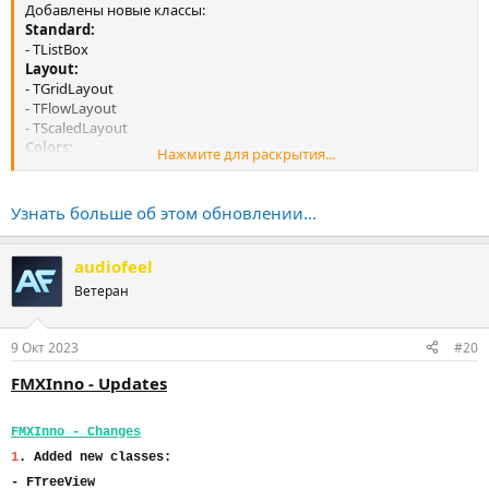
Добавлены новые классы:
Standard:
- TListBox
Layout:
- TGridLayout
- TFlowLayout
- TScaledLayout
Colors:
Нажмите для раскрытия...
- TComboColorBox
Узнать больше об этом обновлении...
audiofeel
Ветеран
9 Окт 2023
#20
FMXInno - Updates
FMXInno - Changes
1
. Added new classes:
- FTreeView