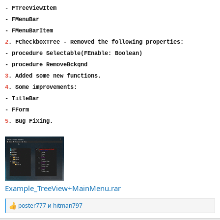
- FTreeViewItem
- FMenuBar
- FMenuBarItem
2
. FCheckboxTree - Removed the following properties:
- procedure Selectable(FEnable: Boolean)
- procedure RemoveBckgnd
3
. Added some new functions.
4
. Some improvements:
- TitleBar
- FForm
5
. Bug Fixing.
Example_TreeView+MainMenu.rar
poster777
и
hitman797
Р
е