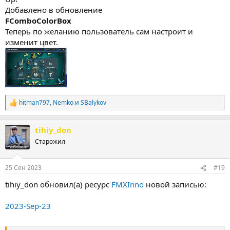
Добавлено в обновление
FComboColorBox
Теперь по желанию пользователь сам настроит и
изменит цвет.
hitman797
,
Nemko
и
SBalykov
Р
е
а
tihiy_don
к
ц
Старожил
и
и
:
25 Сен 2023
#19
tihiy_don обновил(а) ресурс
FMXInno
новой записью:
2023-Sep-23