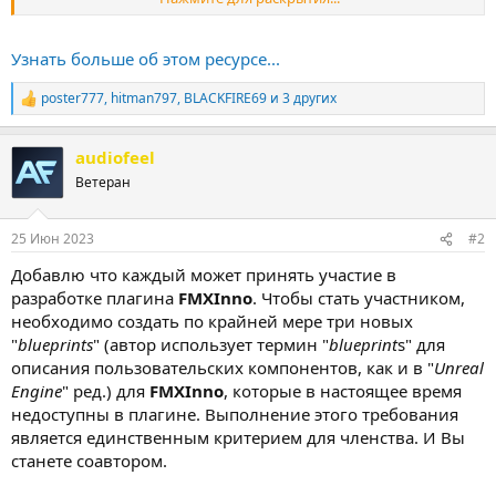
Автор:
BLACKFIRE69
Узнать больше об этом ресурсе...
Осбенности:
poster777
,
hitman797
,
BLACKFIRE69
и 3 других
Спойлер:
Открыть
Р
е
а
audiofeel
к
ц
Ветеран
и
и
:
25 Июн 2023
#2
Добавлю что каждый может принять участие в
разработке плагина
FMXInno
. Чтобы стать участником,
необходимо создать по крайней мере три новых
"
blueprints
" (автор использует термин "
blueprint
s" для
описания пользовательских компонентов, как и в "
Unreal
Engine
" ред.) для
FMXInno
, которые в настоящее время
недоступны в плагине. Выполнение этого требования
является единственным критерием для членства. И Вы
станете соавтором.