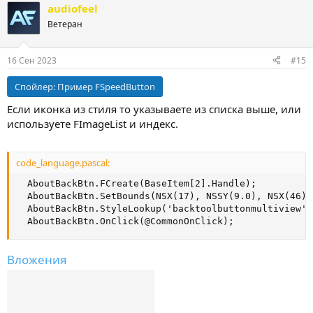
audiofeel
Ветеран
16 Сен 2023
#15
Спойлер:
Пример FSpeedButton
Если иконка из стиля то указываете из списка выше, или
используете FImageList и индекс.
code_language.pascal:
  AboutBackBtn.FCreate(BaseItem[2].Handle);

  AboutBackBtn.SetBounds(NSX(17), NSSY(9.0), NSX(46),
  AboutBackBtn.StyleLookup('backtoolbuttonmultiview');
  AboutBackBtn.OnClick(@CommonOnClick);
Вложения