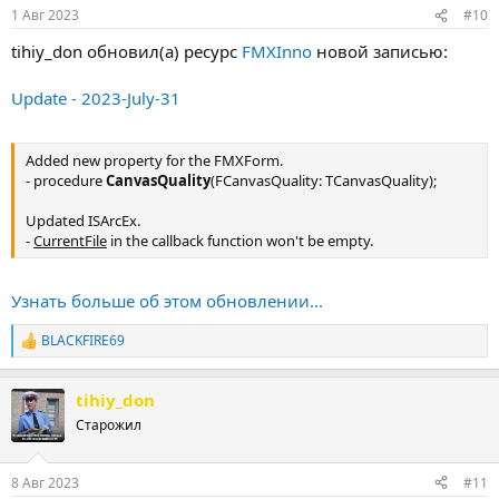
:
1 Авг 2023
#10
tihiy_don обновил(а) ресурс
FMXInno
новой записью:
Update - 2023-July-31
Added new property for the FMXForm.
- procedure
CanvasQuality
(FCanvasQuality: TCanvasQuality);
Updated ISArcEx.
-
CurrentFile
in the callback function won't be empty.
Узнать больше об этом обновлении...
BLACKFIRE69
Р
е
а
tihiy_don
к
ц
Старожил
и
и
:
8 Авг 2023
#11