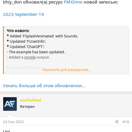
tihiy_don обновил(а) ресурс
FMXInno
новой записью:
2023-September-19
Что нового:
*
Added 'FSplashAnimated' with Sounds.
*
Updated 'FUserInfo'.
*
Updated 'ChatGPT':
- The example has been updated.
- Added a
simple
output.
*
Updated 'ISArcEx':
Нажмите для раскрытия...
- 'ISArcExReduceCalcAccuracy' is now straightforward.
- The range of the factor has increased from 5 to 10 (1-10).
- Factor = 1 means it delays the calculations of
RemainingTime
and
Узнать больше об этом обновлении...
Speeds
by
0.25 seconds
.
- Factor = 2 -> delay by
0.50...
audiofeel
Ветеран
24 Сен 2023
#18
Up!