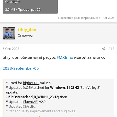
Opacity.7z
2.9 MB · Просмотры: 20
Последнее редактирование:
31 Авг 2023
tihiy_don
Старожил
6 Сен 2023
#13
tihiy_don обновил(а) ресурс
FMXInno
новой записью:
2023-September-05
*
Fixed for
higher DPI
values.
*
Updated
IsOSMatched
for
Windows 11 23H2
(Sun Valley 3)
update.
- if
IsOsMatched
(
B_WIN11_23H2
) then ...
*
Updated
FluentAPI
v2.0.
*
Updated
ISArcEx
.
*
Other quality improvements and bug fixes.