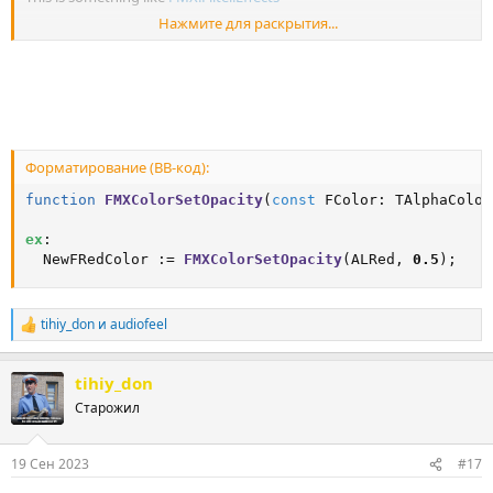
Нажмите для раскрытия...
Color Chart
Colors in FireMonkey
I want a semi-transparent object, but the transparency is
transferred to objects in the object. What should I do?
Perhaps the “already transparent color” from this tool will help.
HTML CSS Color Picker
Форматирование (BB-код):
Спойлер:
Изо
function
FMXColorSetOpacity
(
const
 FColor: TAlphaColor
ex
:

  NewFRedColor := 
FMXColorSetOpacity
(ALRed, 
0.5
);
tihiy_don
и
audiofeel
Р
е
а
tihiy_don
к
ц
Старожил
и
и
:
19 Сен 2023
#17