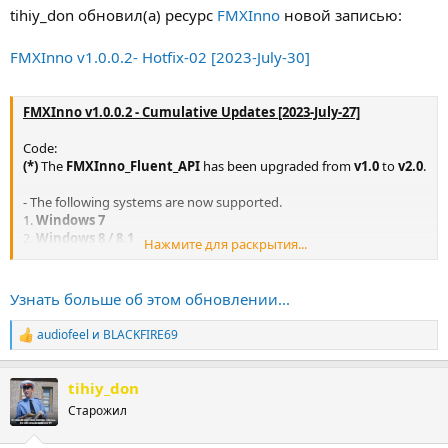
tihiy_don обновил(а) ресурс
FMXInno
новой записью:
FMXInno v1.0.0.2- Hotfix-02 [2023-July-30]
FMXInno v1.0.0.2 - Cumulative Updates [2023-July-27]
Code:
(*)
The
FMXInno_Fluent_API
has been upgraded from
v1.0
to
v2.0
.
- The following systems are now supported.
1.
Windows 7
2.
Windows 8 / 8.1
Нажмите для раскрытия...
3.
Windows 10
4.
Windows 11
5.
Windows 12
(
Upcoming
)
Узнать больше об этом обновлении...
-
Note
: Ensure your scripts are
up-to-date
since the "EnableFluent"
audiofeel
и
BLACKFIRE69
Р
function
е
within "FluentApi.dll" has been
modified
.
а
tihiy_don
к
(*)
...
ц
Старожил
и
и