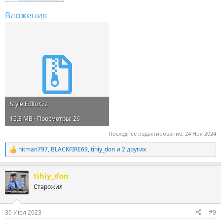
Вложения
Style Editor.7z
15.3 MB · Просмотры: 26
Последнее редактирование:
24 Ноя 2024
hitman797
,
BLACKFIRE69
,
tihiy_don
и 2 других
Р
е
а
tihiy_don
к
ц
Старожил
и
и
:
30 Июл 2023
#9