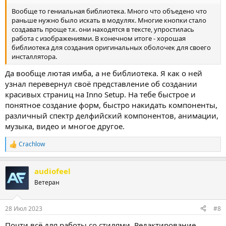
Вообще то гениальная библиотека. Много что объедено что
раньше нужно было искать в модулях. Многие кнопки стало
создавать проще т.к. они находятся в тексте, упростилась
работа с изображениями. В конечном итоге - хорошая
библиотека для создания оригинальных оболочек для своего
инсталлятора.
Да вообще лютая имба, а не библиотека. Я как о ней
узнал перевернул своё представление об создании
красивых страниц на Inno Setup. На тебе быстрое и
понятное создание форм, быстро накидать компоненты,
различный спектр делфийский компонентов, анимации,
музыка, видео и многое другое.
Crachlow
Р
е
а
audiofeel
к
ц
Ветеран
и
и
:
28 Июл 2023
#8
Почти всё для работы со стилями. Редактирование,