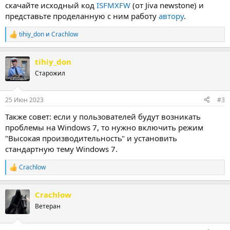
скачайте исходный код
ISFMXFW
(от Jiva newstone) и
представьте проделанную с ним работу
автору
.
tihiy_don
и
Crachlow
Р
е
а
tihiy_don
к
ц
Старожил
и
и
:
25 Июн 2023
#3
Также совет: если у пользователей будут возникать
проблемы на Windows 7, то нужно включить режим
"Высокая производительность" и установить
стандартную тему Windows 7.
Crachlow
Р
е
а
Crachlow
к
ц
Ветеран
и
и
: