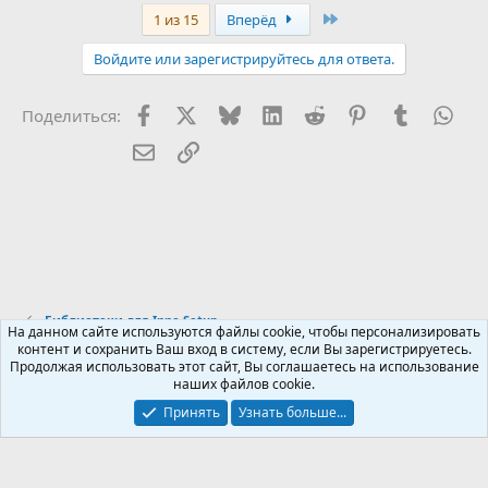
а
Last
1 из 15
Вперёд
к
ц
Войдите или зарегистрируйтесь для ответа.
и
и
:
Facebook
X (Twitter)
Bluesky
LinkedIn
Reddit
Pinterest
Tumblr
Wha
Поделиться:
Электронная почта
Ссылка
Библиотеки для Inno Setup
На данном сайте используются файлы cookie, чтобы персонализировать
контент и сохранить Ваш вход в систему, если Вы зарегистрируетесь.
Продолжая использовать этот сайт, Вы соглашаетесь на использование
Russian (RU)
наших файлов cookie.
Обратная связь
Условия и правила
Принять
Узнать больше...
Политика конфиденциальности
Помощь
R
S
S