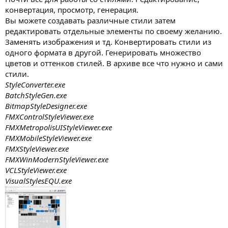
конвертация, просмотр, генерация.
Вы можете создавать различные стили затем
редактировать отдельные элементы по своему желанию.
Заменять изображения и тд. Конвертировать стили из
одного формата в другой. Генерировать множество
цветов и оттенков стилей. В архиве все что нужно и сами
стили.
StyleConverter.exe
BatchStyleGen.exe
BitmapStyleDesigner.exe
FMXControlStyleViewer.exe
FMXMetropolisUIStyleViewer.exe
FMXMobileStyleViewer.exe
FMXStyleViewer.exe
FMXWinModernStyleViewer.exe
VCLStyleViewer.exe
VisualStylesEQU.exe