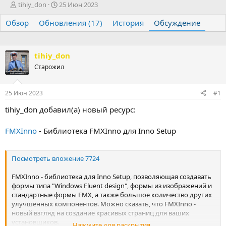
А
Д
tihiy_don
25 Июн 2023
в
а
Обзор
т
Обновления (17)
т
История
Обсуждение
о
а
р
н
т
а
tihiy_don
е
ч
Старожил
м
а
ы
л
а
25 Июн 2023
#1
tihiy_don добавил(а) новый ресурс:
FMXInno
- Библиотека FMXInno для Inno Setup
Посмотреть вложение 7724
FMXInno - библиотека для Inno Setup, позволяющая создавать
формы типа "Windows Fluent design", формы из изображений и
стандартные формы FMX, а также большое количество других
улучшенных компонентов. Можно сказать, что FMXInno -
новый взгляд на создание красивых страниц для ваших
установщиков.
Нажмите для раскрытия...