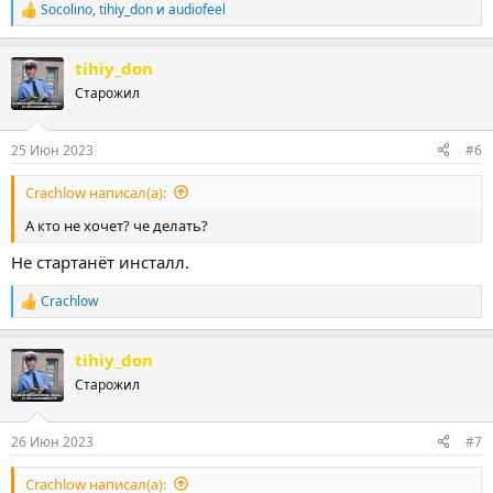
Socolino
,
tihiy_don
и
audiofeel
Р
е
а
tihiy_don
к
ц
Старожил
и
и
:
25 Июн 2023
#6
Crachlow написал(а):
А кто не хочет? че делать?
Не стартанёт инсталл.
Crachlow
Р
е
а
tihiy_don
к
ц
Старожил
и
и
:
26 Июн 2023
#7
Crachlow написал(а):