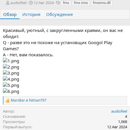
А
Д
Т
audiofeel
12 Авг 2024
fmx
fmx inno
fmxinno.dll
в
а
е
т
т
г
Обзор
История
Обсуждение
о
а
и
р
с
о
Красивый, уютный, с закругленными краями, он вас не
з
обидит.
д
Q - разве это не похоже на установщик Googol Play
а
Games?
н
A - Нет, вам показалось.
и
я
MarsBar
и
hitman797
Р
е
Автор
audiofeel
а
к
Скачивания
4
ц
Просмотры
1,068
и
Первый выпуск
12 Авг 2024