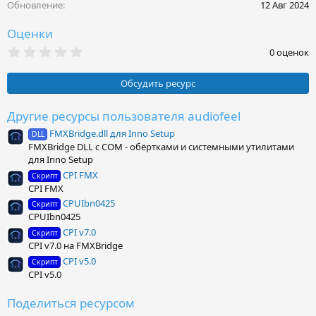
и
Обновление
12 Авг 2024
:
Оценки
0
0 оценок
.
0
0
Обсудить ресурс
з
в
ё
Другие ресурсы пользователя audiofeel
з
FMXBridge.dll для Inno Setup
д
DLL
FMXBridge DLL с COM - обёртками и системными утилитами
для Inno Setup
CPI FMX
Скрипт
CPI FMX
CPUIbn0425
Скрипт
CPUIbn0425
CPI v7.0
Скрипт
CPI v7.0 на FMXBridge
CPI v5.0
Скрипт
CPI v5.0
Поделиться ресурсом