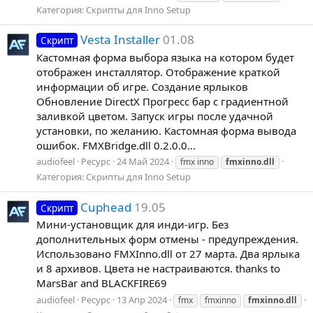
Категория:
Скрипты для Inno Setup
Vesta Installer
01.08
Скрипт
Кастомная форма выбора языка на котором будет
отображен инсталлятор. Отображение краткой
информации об игре. Создание ярлыков
Обновление DirectX Прогресс бар с градиентной
заливкой цветом. Запуск игры после удачной
установки, по желанию. Кастомная форма вывода
ошибок. FMXBridge.dll 0.2.0.0...
audiofeel
Ресурс
24 Май 2024
fmx inno
fmxinno.dll
Категория:
Скрипты для Inno Setup
Cuphead
19.05
Скрипт
Мини-установщик для инди-игр. Без
дополнительных форм отмены - предупреждения.
Использовано FMXInno.dll от 27 марта. Два ярлыка
и 8 архивов. Цвета не настраиваются. thanks to
MarsBar and BLACKFIRE69
audiofeel
Ресурс
13 Апр 2024
fmx
fmxinno
fmxinno.dll