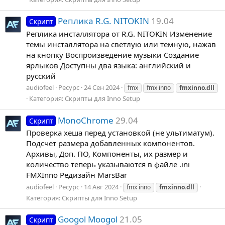
Реплика R.G. NITOKIN
19.04
Скрипт
Реплика инсталлятора от R.G. NITOKIN Изменение
темы инсталлятора на светлую или темную, нажав
на кнопку Воспроизведение музыки Создание
ярлыков Доступны два языка: английский и
русский
audiofeel
Ресурс
24 Сен 2024
fmx
fmx inno
fmxinno.dll
Категория:
Скрипты для Inno Setup
MonoChrome
29.04
Скрипт
Проверка хеша перед установкой (не ультиматум).
Подсчет размера добавленных компонентов.
Архивы, Доп. ПО, Компоненты, их размер и
количество теперь указываются в файле .ini
FMXInno Редизайн MarsBar
audiofeel
Ресурс
14 Авг 2024
fmx inno
fmxinno.dll
Категория:
Скрипты для Inno Setup
Googol Moogol
21.05
Скрипт