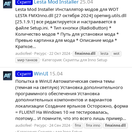
Lesta Mod Installer
25.04
Скрипт
Lesta Mod Installer Инсталлятор модов для WOT
LESTA FMXInno.dll [27 октября 2024] openwg.utils.dll
[25.1.9.1] все редактируется и настраивается в
файле Setup.ini. * Тип кнопки (RadioButton) *
Количество модов * Путь для установки мода *
Превью картинка для мода * Описание мода *
Краткое...
audiofeel
Ресурс
22 Окт 2024
fmxinno.dll
lesta
wot
Категория:
Скрипты для Inno Setup
мир танков
WinUI
15.04
Скрипт
Попытка в WinUI Автоматическая смена темы
(темная на светлую) Установка дополнительного
программного обеспечения Установка
дополнительных компонентов и вариантов
локализации Создание ярлыков Осторожно, форма
= FLUENT На Windows 10 не тестировалась,
поэтому… И помните, что это всего лишь пример...
audiofeel
Ресурс
24 Сен 2024
fmx
fmx inno
fmxinno.dll
Категория:
Скрипты для Inno Setup