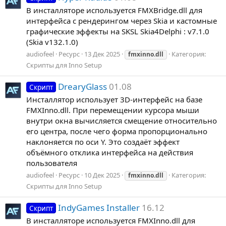
В инсталляторе используется FMXBridge.dll для
интерфейса с рендерингом через Skia и кастомные
графические эффекты на SKSL Skia4Delphi : v7.1.0
(Skia v132.1.0)
audiofeel
Ресурс
13 Дек 2025
Категория:
fmxinno.dll
Скрипты для Inno Setup
DrearyGlass
01.08
Скрипт
Инсталлятор использует 3D-интерфейс на базе
FMXInno.dll. При перемещении курсора мыши
внутри окна вычисляется смещение относительно
его центра, после чего форма пропорционально
наклоняется по оси Y. Это создаёт эффект
объёмного отклика интерфейса на действия
пользователя
audiofeel
Ресурс
10 Дек 2025
Категория:
fmxinno.dll
Скрипты для Inno Setup
IndyGames Installer
16.12
Скрипт
В инсталляторе используется FMXInno.dll для