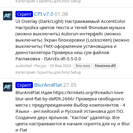
Категория:
Скрипты для Inno Setup
CPI v7.0
01.08
Скрипт
UI Overlay (Dark/Light) Настраиваемый AccentColor
Настройка цветов текста и теней Фоновая музыка
(можно выключить) Autorun-интерфейс (можно
выключить) Экран блокировки (Lockscreen) (можно
выключить) FMX-оформление установщика и
деинсталлятора Проверка хеш сум файлов
Распаковка - ISArcEx.dll 0.5.0.0
audiofeel
Ресурс
29 Фев 2024
fmx inno
fmxinno.dll
Категория:
Скрипты для Inno Setup
BlurAndFlat
27.05
Скрипт
BlurAndFlat Идея https://krinkels.org/threads/i-love-
blur-and-flat-by-def0lt.2666/ Проверка свободного
места с предупреждением Выбор компонентов - 4
Языки - английский и Русский Установка доп ПО.
Создание двух ярлыков. "Кастом" удалятор. Все
цвета настраиваются в начале скрипта для ну и Blur
и Flat