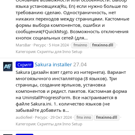
языка установщика(Ru, En) если нужно больше по
требованию сделаю. Одностраничность, нет
никаких переходов между страницами. Кастомные
формы выбора компонентов, ошибки и
сообщения(FQuickMsg). Возможность отключения
кнопок социальных сетей (для...
MarsBar
Ресурс
5 Ноя 2024
fmxinno
fmxinno.dll
Категория:
Скрипты для Inno Setup
Sakura installer
27.04
Скрипт
Sakura (дизайн взят гдето из нитернета). Вариант
многоязычного инсталлятора (8 языков). Три
страницы, создание ярлыков, установка
компонентов и редист. пакетов. Кастомная форма
на UninstallProgressForm. Все настраивается в
файле Sakura.ini. 1. количество языков (не
забывайте добавить в...
audiofeel
Ресурс
29 Окт 2024
fmx inno
fmxinno.dll
Категория:
Скрипты для Inno Setup