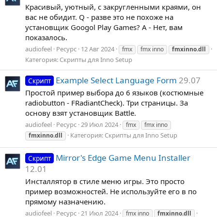
Красивый, уютный, с закругленными краями, он
вас не обидит. Q - разве это не похоже на
установщик Googol Play Games? A - Нет, вам
показалось.
audiofeel
Ресурс
12 Авг 2024
fmx
fmx inno
fmxinno.dll
Категория:
Скрипты для Inno Setup
Example Select Language Form
29.07
Скрипт
Простой пример выбора до 6 языков (костюмные
radiobutton - FRadiantCheck). Три страницы. За
основу взят установщик Battle.
audiofeel
Ресурс
29 Июл 2024
fmx
fmx inno
Категория:
Скрипты для Inno Setup
fmxinno.dll
Mirror's Edge Game Menu Installer
Скрипт
12.01
Инсталлятор в стиле меню игры. Это просто
пример возможностей. Не используйте его в по
прямому назначению.
audiofeel
Ресурс
21 Июл 2024
fmx inno
fmxinno.dll