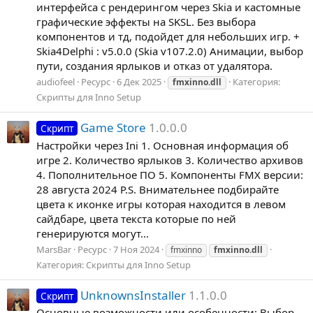
интерфейса с рендерингом через Skia и кастомные
графические эффекты на SKSL. Без выбора
компонентов и тд, подойдет для небольших игр. +
Skia4Delphi : v5.0.0 (Skia v107.2.0) Анимации, выбор
пути, создания ярлыков и отказ от удалятора.
audiofeel
Ресурс
6 Дек 2025
Категория:
fmxinno.dll
Скрипты для Inno Setup
Game Store
1.0.0.0
Скрипт
Настройки через Ini 1. Основная информация об
игре 2. Количество ярлыков 3. Количество архивов
4. Пополнительное ПО 5. Компоненты FMX версии:
28 августа 2024 P.S. Внимательнее подбирайте
цвета к иконке игры которая находится в левом
сайдбаре, цвета текста которые по ней
генерируются могут...
MarsBar
Ресурс
7 Ноя 2024
fmxinno
fmxinno.dll
Категория:
Скрипты для Inno Setup
UnknownsInstaller
1.1.0.0
Скрипт
Основные возможности или особенности: Выбор