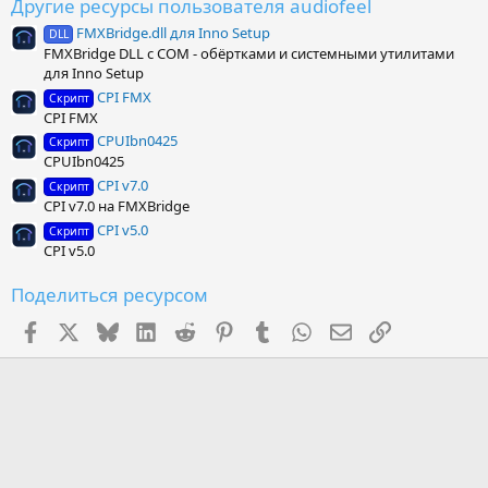
ё
Другие ресурсы пользователя audiofeel
з
FMXBridge.dll для Inno Setup
д
DLL
FMXBridge DLL с COM - обёртками и системными утилитами
для Inno Setup
CPI FMX
Скрипт
CPI FMX
CPUIbn0425
Скрипт
CPUIbn0425
CPI v7.0
Скрипт
CPI v7.0 на FMXBridge
CPI v5.0
Скрипт
CPI v5.0
Поделиться ресурсом
Facebook
X (Twitter)
Bluesky
LinkedIn
Reddit
Pinterest
Tumblr
WhatsApp
Электронная поч
Ссылка