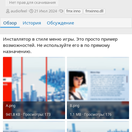
Нет прав для скачивания
А
Д
Т
audiofeel
21 Июл 2024
fmx inno
fmxinno.dll
в
а
е
т
т
г
Обзор
История
Обсуждение
о
а
и
р
с
о
Инсталлятор в стиле меню игры. Это просто пример
з
возможностей. Не используйте его в по прямому
д
назначению.
а
н
и
я
A.png
B.png
941.8 KB · Просмотры: 173
1.1 MB · Просмотры: 176