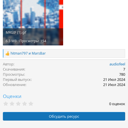
MRGIF (1).gif
6.3 MB · Просмотры: 154
hitman797
и
MarsBar
Р
е
Автор
audiofeel
а
к
Скачивания
7
ц
Просмотры
780
и
Первый выпуск
21 Июл 2024
и
Обновление
21 Июл 2024
:
Оценки
0
0 оценок
.
0
0
Обсудить ресурс
з
в