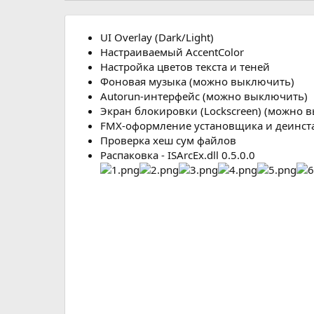
р
с
о
з
UI Overlay (Dark/Light)
д
Настраиваемый AccentColor
а
Настройка цветов текста и теней
н
Фоновая музыка (можно выключить)
и
Autorun-интерфейс (можно выключить)
я
Экран блокировки (Lockscreen) (можно 
FMX-оформление установщика и деинст
Проверка хеш сум файлов
Распаковка - ISArcEx.dll 0.5.0.0