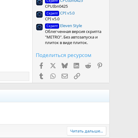
CPUIbn0425
Скрипт
CPUIbn0425
CPI v5.0
Скрипт
CPI v5.0
Eleven Style
Скрипт
Облегченная версия скрипта
"METRO". Без автозапуска и
плиток в виде плиток.
Поделиться ресурсом
Facebook
X (Twitter)
Bluesky
LinkedIn
Reddit
Pinterest
Tumblr
WhatsApp
Электронная почта
Ссылка
Читать дальше...