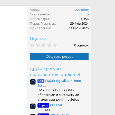
Автор
audiofeel
Скачивания
5
Просмотры
1,356
Первый выпуск
29 Фев 2024
Обновление
11 Июн 2026
Оценки
0
0 оценок
.
0
0
Обсудить ресурс
з
в
ё
Другие ресурсы
з
пользователя audiofeel
д
FMXBridge.dll для Inno
DLL
Setup
FMXBridge DLL с COM -
обёртками и системными
утилитами для Inno Setup
CPI FMX
Скрипт
CPI FMX