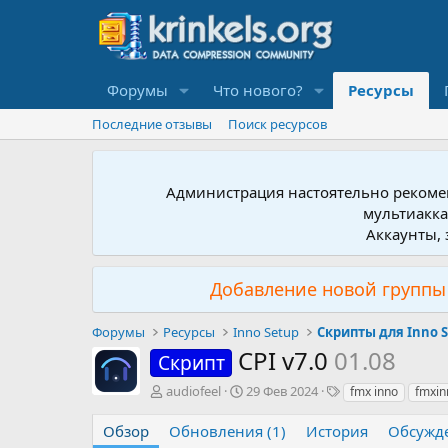
Форумы
Что нового?
Ресурсы
Последние отзывы
Поиск ресурсов
Администрация настоятельно рекомен
мультиакка
Аккаунты, 
Добавление новой группы 
Форумы
Ресурсы
Inno Setup
Скрипты для Inno 
CPI v7.0
01.08
Скрипт
А
Д
Т
audiofeel
29 Фев 2024
fmx inno
fmxin
в
а
е
т
т
г
Обзор
Обновления (1)
История
Обсужд
о
а
и