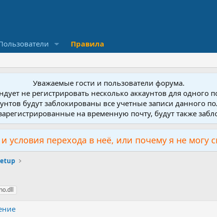
Пользователи
Правила
Уважаемые гости и пользователи форума.
дует не регистрировать несколько аккаунтов для одного 
унтов будут заблокированы все учетные записи данного по
зарегистрированные на временную почту, будут также заб
и условия перехода в неё, или почему я не могу 
Setup
no.dll
ение