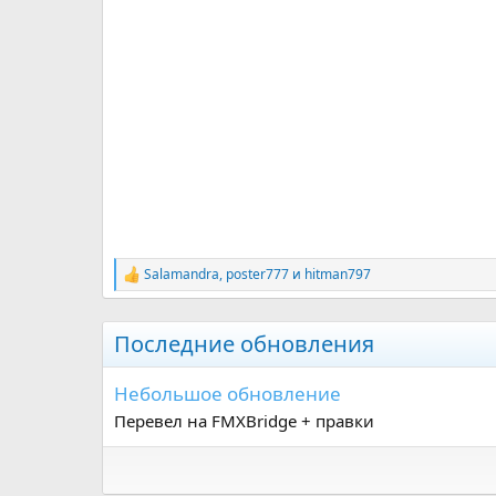
Salamandra
,
poster777
и
hitman797
Р
е
а
к
Последние обновления
ц
и
и
Небольшое обновление
:
Перевел на FMXBridge + правки