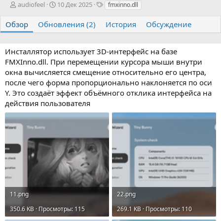
А
Д
Т
audiofeel
10 Дек 2025
fmxinno.dll
в
а
е
т
т
г
Обзор
Обновления (2)
История
Обсуждение
о
а
и
р
с
о
Инсталлятор использует 3D-интерфейс на базе
з
FMXInno.dll. При перемещении курсора мыши внутри
д
окна вычисляется смещение относительно его центра,
а
после чего форма пропорционально наклоняется по оси
н
Y. Это создаёт эффект объёмного отклика интерфейса на
и
я
действия пользователя
11.png
22.png
350.6 KB · Просмотры: 115
269.1 KB · Просмотры: 110