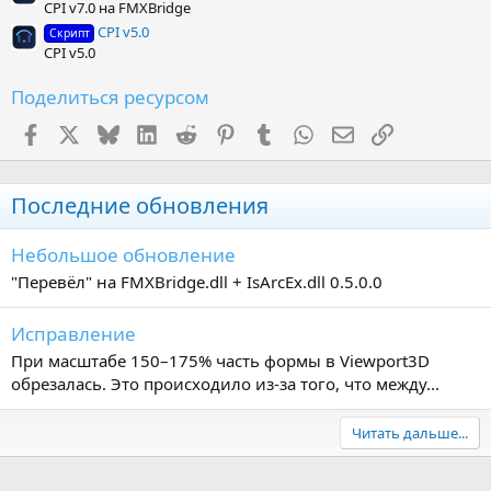
CPI v7.0 на FMXBridge
CPI v5.0
Скрипт
CPI v5.0
Поделиться ресурсом
Facebook
X (Twitter)
Bluesky
LinkedIn
Reddit
Pinterest
Tumblr
WhatsApp
Электронная поч
Ссылка
Последние обновления
Небольшое обновление
"Перевёл" на FMXBridge.dll + IsArcEx.dll 0.5.0.0
Исправление
При масштабе 150–175% часть формы в Viewport3D
обрезалась. Это происходило из-за того, что между...
Читать дальше...