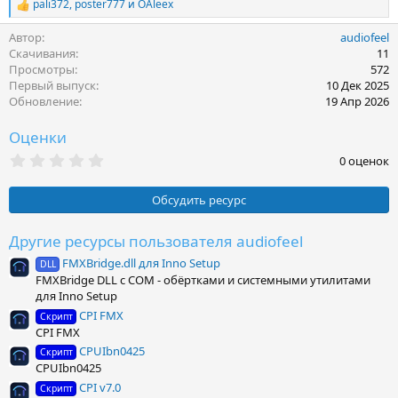
pali372
,
poster777
и
OAleex
Р
е
Автор
audiofeel
а
к
Скачивания
11
ц
Просмотры
572
и
Первый выпуск
10 Дек 2025
и
Обновление
19 Апр 2026
:
Оценки
0
0 оценок
.
0
0
Обсудить ресурс
з
в
ё
Другие ресурсы пользователя audiofeel
з
FMXBridge.dll для Inno Setup
д
DLL
FMXBridge DLL с COM - обёртками и системными утилитами
для Inno Setup
CPI FMX
Скрипт
CPI FMX
CPUIbn0425
Скрипт
CPUIbn0425
CPI v7.0
Скрипт