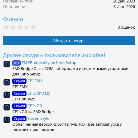
Первый выпуск
26 Дек 2023
и
Обновление
8 Июн 2026
:
Оценки
0
0 оценок
.
0
0
Обсудить ресурс
з
в
ё
Другие ресурсы пользователя audiofeel
з
FMXBridge.dll для Inno Setup
д
DLL
FMXBridge DLL с COM - обёртками и системными утилитами
для Inno Setup
CPI FMX
Скрипт
CPI FMX
CPUIbn0425
Скрипт
CPUIbn0425
CPI v7.0
Скрипт
CPI v7.0 на FMXBridge
Eleven Style
Скрипт
Облегченная версия скрипта "METRO". Без автозапуска и
плиток в виде плиток.