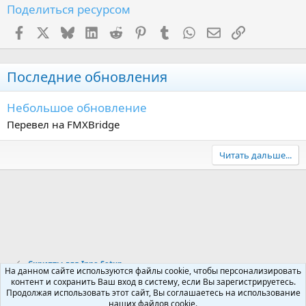
Поделиться ресурсом
Facebook
X (Twitter)
Bluesky
LinkedIn
Reddit
Pinterest
Tumblr
WhatsApp
Электронная поч
Ссылка
Последние обновления
Небольшое обновление
Перевел на FMXBridge
Читать дальше...
Скрипты для Inno Setup
На данном сайте используются файлы cookie, чтобы персонализировать
контент и сохранить Ваш вход в систему, если Вы зарегистрируетесь.
Продолжая использовать этот сайт, Вы соглашаетесь на использование
Russian (RU)
наших файлов cookie.