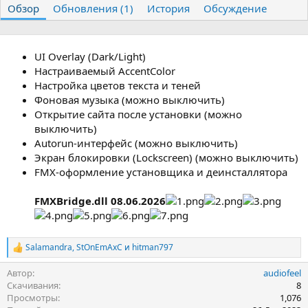
Обзор
т
Обновления (1)
т
История
Обсуждение
о
а
р
с
о
UI Overlay (Dark/Light)
з
д
Настраиваемый AccentColor
а
Настройка цветов текста и теней
н
Фоновая музыка (можно выключить)
и
Открытие сайта после установки (можно
я
выключить)
Autorun-интерфейс (можно выключить)
Экран блокировки (Lockscreen) (можно выключить)
FMX-оформление установщика и деинсталлятора
FMXBridge.dll 08.06.2026
Salamandra
,
StOnEmAxC
и
hitman797
Р
е
Автор
audiofeel
а
к
Скачивания
8
ц
Просмотры
1,076
и