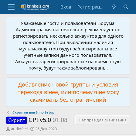
Вход
Регистрация
Уважаемые гости и пользователи форума.
Администрация настоятельно рекомендует не
регистрировать несколько аккаунтов для одного
пользователя. При выявлении наличия
мультиаккаунтов будут заблокированы все
учетные записи данного пользователя.
Аккаунты, зарегистрированные на временную
почту, будут также заблокированы.
Добавление новой группы и условия
перехода в неё, или почему я не могу
скачивать без ограничений
Скрипты для Inno Setup
CPI v5.0
01.08
Скрипт
Нет прав для скачивания
А
Д
audiofeel
26 Дек 2023
в
а