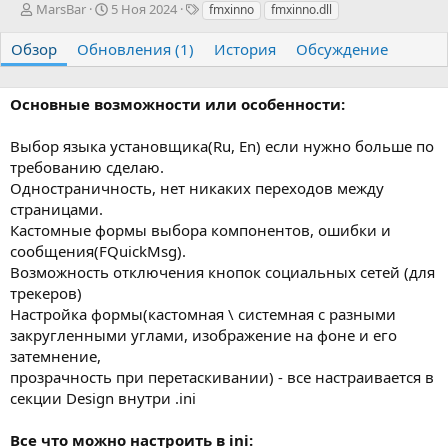
А
Д
Т
MarsBar
5 Ноя 2024
fmxinno
fmxinno.dll
в
а
е
т
т
г
Обзор
Обновления (1)
История
Обсуждение
о
а
и
р
с
о
Основные возможности или особенности:
з
д
Выбор языка установщика(Ru, En) если нужно больше по
а
требованию сделаю.
н
Одностраничность, нет никаких переходов между
и
я
страницами.
Кастомные формы выбора компонентов, ошибки и
сообщения(FQuickMsg).
Возможность отключения кнопок социальных сетей (для
трекеров)
Настройка формы(кастомная \ системная с разными
закругленными углами, изображение на фоне и его
затемнение,
прозрачность при перетаскивании) - все настраивается в
секции Design внутри .ini
Все что можно настроить в ini: