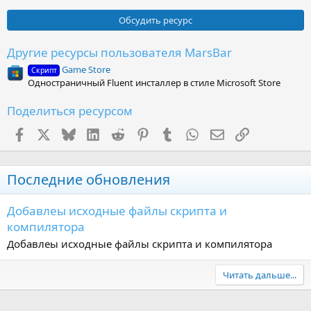
0
0
Обсудить ресурс
з
в
ё
Другие ресурсы пользователя MarsBar
з
Game Store
д
Скрипт
Одностраничный Fluent инсталлер в стиле Microsoft Store
Поделиться ресурсом
Facebook
X (Twitter)
Bluesky
LinkedIn
Reddit
Pinterest
Tumblr
WhatsApp
Электронная поч
Ссылка
Последние обновления
Добавлеы исходные файлы скрипта и
компилятора
Добавлеы исходные файлы скрипта и компилятора
Читать дальше...