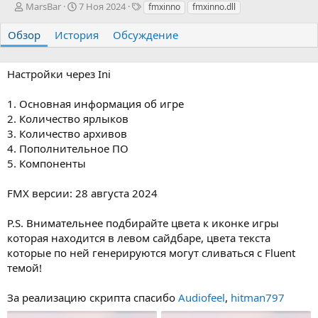
А
Д
Т
MarsBar
7 Ноя 2024
fmxinno
fmxinno.dll
в
а
е
т
т
г
Обзор
История
Обсуждение
о
а
и
р
с
о
Настройки через Ini
з
д
1. Основная информация об игре
а
2. Количество ярлыков
н
3. Количество архивов
и
я
4. Пополнительное ПО
5. Компоненты
FMX версии: 28 августа 2024
P.S. Внимательнее подбирайте цвета к иконке игры
которая находится в левом сайдбаре, цвета текста
которые по ней генерируются могут сливаться с Fluent
темой!
За реализацию скрипта спасибо
Audiofeel
,
hitman797