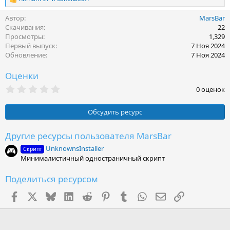
Р
е
Автор
MarsBar
а
к
Скачивания
22
ц
Просмотры
1,329
и
Первый выпуск
7 Ноя 2024
и
Обновление
7 Ноя 2024
:
Оценки
0
0 оценок
.
0
0
Обсудить ресурс
з
в
ё
Другие ресурсы пользователя MarsBar
з
UnknownsInstaller
д
Скрипт
Минималистичный одностраничный скрипт
Поделиться ресурсом
Facebook
X (Twitter)
Bluesky
LinkedIn
Reddit
Pinterest
Tumblr
WhatsApp
Электронная поч
Ссылка