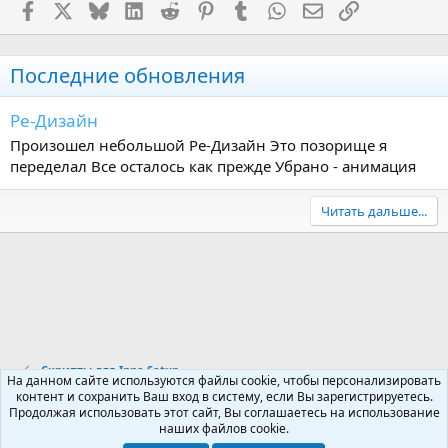
Facebook
X (Twitter)
Bluesky
LinkedIn
Reddit
Pinterest
Tumblr
WhatsApp
Электронная поч
Ссылка
Последние обновления
Ре-Дизайн
Произошел небольшой Ре-Дизайн Это позорище я
переделал Все осталось как прежде Убрано - анимация
Читать дальше...
Скрипты для Inno Setup
На данном сайте используются файлы cookie, чтобы персонализировать
контент и сохранить Ваш вход в систему, если Вы зарегистрируетесь.
Продолжая использовать этот сайт, Вы соглашаетесь на использование
Russian (RU)
наших файлов cookie.
Обратная связь
Условия и правила