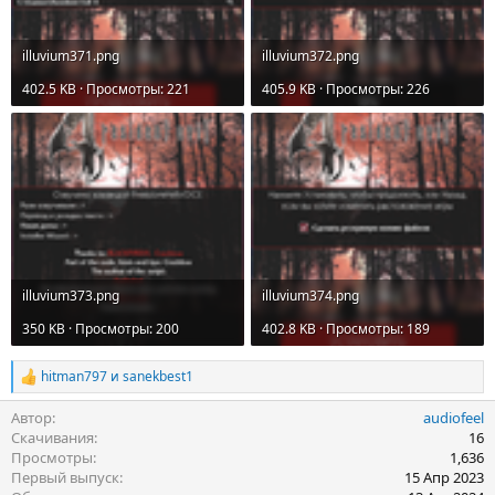
illuvium371.png
illuvium372.png
402.5 KB · Просмотры: 221
405.9 KB · Просмотры: 226
illuvium373.png
illuvium374.png
350 KB · Просмотры: 200
402.8 KB · Просмотры: 189
hitman797
и
sanekbest1
Р
е
Автор
audiofeel
а
к
Скачивания
16
ц
Просмотры
1,636
и
Первый выпуск
15 Апр 2023
и