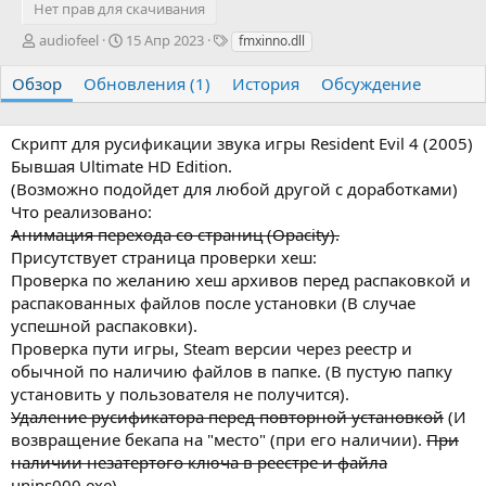
Нет прав для скачивания
А
Д
Т
audiofeel
15 Апр 2023
fmxinno.dll
в
а
е
т
т
г
Обзор
Обновления (1)
История
Обсуждение
о
а
и
р
с
о
Скрипт для русификации звука игры Resident Evil 4 (2005)
з
Бывшая Ultimate HD Edition.
д
(Возможно подойдет для любой другой с доработками)
а
Что реализовано:
н
Анимация перехода со страниц (Opacity).
и
я
Присутствует страница проверки хеш:
Проверка по желанию хеш архивов перед распаковкой и
распакованных файлов после установки (В случае
успешной распаковки).
Проверка пути игры, Steam версии через реестр и
обычной по наличию файлов в папке. (В пустую папку
установить у пользователя не получится).
Удаление русификатора перед повторной установкой
(И
возвращение бекапа на "место" (при его наличии).
При
наличии незатертого ключа в реестре и файла
unins000.exe).