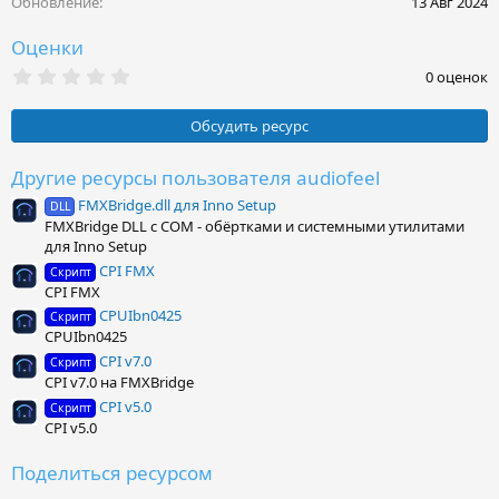
Обновление
13 Авг 2024
:
Оценки
0
0 оценок
.
0
0
Обсудить ресурс
з
в
ё
Другие ресурсы пользователя audiofeel
з
FMXBridge.dll для Inno Setup
д
DLL
FMXBridge DLL с COM - обёртками и системными утилитами
для Inno Setup
CPI FMX
Скрипт
CPI FMX
CPUIbn0425
Скрипт
CPUIbn0425
CPI v7.0
Скрипт
CPI v7.0 на FMXBridge
CPI v5.0
Скрипт
CPI v5.0
Поделиться ресурсом