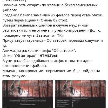
Возможность создать по желанию бекап заменяемых
файлов:
Создание бекапа заменяемых файлов перед установкой,
путем перемещения (Очень быстро).
Возврат заменямых файлов в случае неудачной
распаковки или ее отмены, путем копирования (Долго,
примерно минута. Зависит от ПК).
Присутствует страница - Об авторах перевода озвучки и
тд.
Анимация раскрытия инфо "Об авторах".
Инфо "Об авторах" -
HTMLText
В унинстал была добавлена инфо. о том что идет
восстановление файлов.
Модуль "Копирование - перемещение" был найден на
этом форуме.