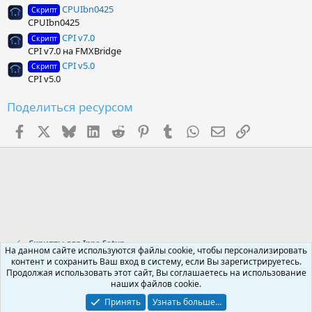
CPUIbn0425
Скрипт
CPUIbn0425
CPI v7.0
Скрипт
CPI v7.0 на FMXBridge
CPI v5.0
Скрипт
CPI v5.0
Поделиться ресурсом
Facebook
X (Twitter)
Bluesky
LinkedIn
Reddit
Pinterest
Tumblr
WhatsApp
Электронная поч
Ссылка
Скрипты для Inno Setup
На данном сайте используются файлы cookie, чтобы персонализировать
контент и сохранить Ваш вход в систему, если Вы зарегистрируетесь.
Продолжая использовать этот сайт, Вы соглашаетесь на использование
Russian (RU)
наших файлов cookie.
Обратная связь
Условия и правила
Принять
Узнать больше...
Политика конфиденциальности
Помощь
R