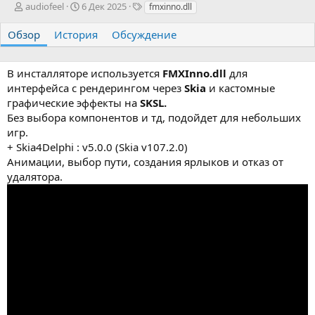
А
Д
Т
audiofeel
6 Дек 2025
fmxinno.dll
в
а
е
т
т
г
Обзор
История
Обсуждение
о
а
и
р
с
о
В инсталляторе используется
FMXInno.dll
для
з
интерфейса с рендерингом через
Skia
и кастомные
д
графические эффекты на
SKSL.
а
Без выбора компонентов и тд, подойдет для небольших
н
игр.
и
я
+ Skia4Delphi : v5.0.0 (Skia v107.2.0)
Анимации, выбор пути, создания ярлыков и отказ от
удалятора.