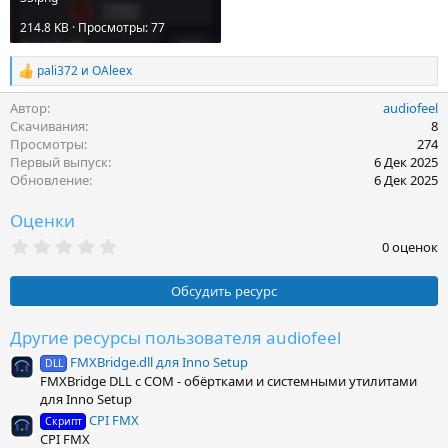
214.8 KB · Просмотры: 77
pali372
и
OAleex
Р
е
Автор
audiofeel
а
к
Скачивания
8
ц
Просмотры
274
и
Первый выпуск
6 Дек 2025
и
Обновление
6 Дек 2025
:
Оценки
0
0 оценок
.
0
0
Обсудить ресурс
з
в
ё
Другие ресурсы пользователя audiofeel
з
FMXBridge.dll для Inno Setup
д
DLL
FMXBridge DLL с COM - обёртками и системными утилитами
для Inno Setup
CPI FMX
Скрипт
CPI FMX