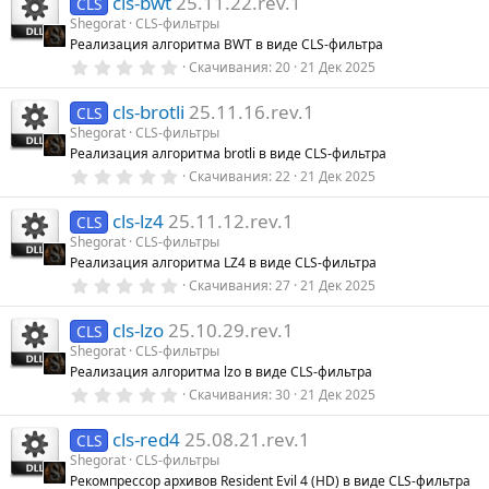
р
cls-bwt
25.11.22.rev.1
0
CLS
з
Shegorat
CLS-фильтры
в
е
Реализация алгоритма BWT в виде CLS-фильтра
ё
з
0
Скачивания
20
21 Дек 2025
су
д
.
0
cls-brotli
25.11.16.rev.1
0
CLS
р
з
Shegorat
CLS-фильтры
в
Реализация алгоритма brotli в виде CLS-фильтра
ё
с
з
0
Скачивания
22
21 Дек 2025
д
.
0
а
cls-lz4
25.11.12.rev.1
0
CLS
з
Shegorat
CLS-фильтры
в
Реализация алгоритма LZ4 в виде CLS-фильтра
ё
з
0
Скачивания
27
21 Дек 2025
д
.
0
cls-lzo
25.10.29.rev.1
0
CLS
з
Shegorat
CLS-фильтры
в
Реализация алгоритма lzo в виде CLS-фильтра
ё
з
0
Скачивания
30
21 Дек 2025
д
.
0
cls-red4
25.08.21.rev.1
0
CLS
з
Shegorat
CLS-фильтры
в
Рекомпрессор архивов Resident Evil 4 (HD) в виде CLS-фильтра
ё