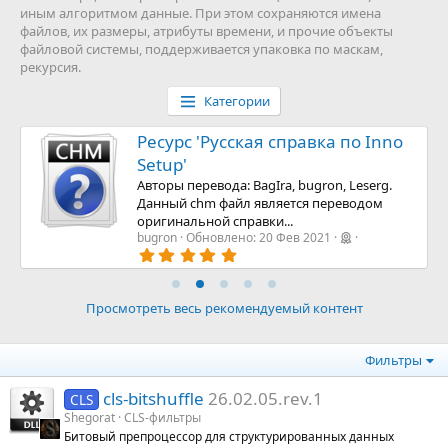
иным алгоритмом данные. При этом сохраняются имена
файлов, их размеры, атрибуты времени, и прочие объекты
файловой системы, поддерживается упаковка по маскам,
рекурсия.
Категории
Ресурс 'Русская справка по Inno
Setup'
Авторы перевода: BagIra, bugron, Leserg.
Данный chm файл является переводом
оригинальной справки...
bugron
Обновлено:
20 Фев 2021
5
.
0
0
з
Просмотреть весь рекомендуемый контент
в
ё
з
Фильтры
д
cls-bitshuffle
26.02.05.rev.1
CLS
Shegorat
CLS-фильтры
Битовый препроцессор для структурированных данных