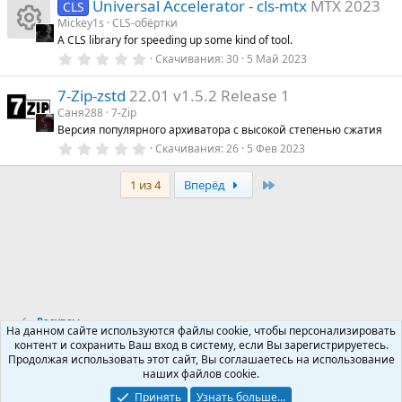
Universal Accelerator - cls-mtx
MTX 2023
0
CLS
з
Mickey1s
CLS-обёртки
в
A CLS library for speeding up some kind of tool.
ё
И
з
0
Скачивания
30
5 Май 2023
д
.
0
к
7-Zip-zstd
22.01 v1.5.2 Release 1
0
з
Саня288
7-Zip
в
о
Версия популярного архиватора с высокой степенью сжатия
ё
з
0
Скачивания
26
5 Фев 2023
н
д
.
0
Last
0
1 из 4
Вперёд
к
з
в
ё
а
з
д
р
е
Ресурсы
На данном сайте используются файлы cookie, чтобы персонализировать
су
контент и сохранить Ваш вход в систему, если Вы зарегистрируетесь.
Продолжая использовать этот сайт, Вы соглашаетесь на использование
Russian (RU)
р
наших файлов cookie.
Обратная связь
Условия и правила
Принять
Узнать больше...
Политика конфиденциальности
Помощь
R