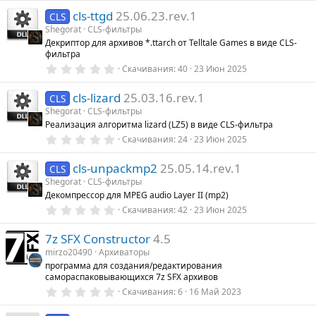
0
cls-ttgd
25.06.23.rev.1
0
CLS
з
Shegorat
CLS-фильтры
в
Декриптор для архивов *.ttarch от Telltale Games в виде CLS-
ё
фильтра
з
д
0
Скачивания
40
23 Июн 2025
.
0
cls-lizard
25.03.16.rev.1
0
CLS
з
Shegorat
CLS-фильтры
в
Реализация алгоритма lizard (LZ5) в виде CLS-фильтра
ё
з
0
Скачивания
24
23 Июн 2025
д
.
0
cls-unpackmp2
25.05.14.rev.1
0
CLS
з
Shegorat
CLS-фильтры
в
Декомпрессор для MPEG audio Layer II (mp2)
ё
з
0
Скачивания
42
23 Июн 2025
д
.
0
7z SFX Constructor
4.5
0
з
mirzo20490
Архиваторы
в
программа для создания/редактирования
ё
самораспаковывающихся 7z SFX архивов
з
д
0
Скачивания
6
16 Май 2023
.
0