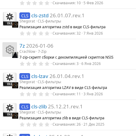
0
Скачивания
10
5 Фев 2026
.
0
cls-zstd
26.01.07.rev.1
0
CLS
з
Shegorat
CLS-фильтры
в
Реализация алгоритма zstd в виде CLS-фильтра
ё
з
0
Скачивания
32
7 Янв 2026
д
.
0
7z
2026-01-06
0
з
Crachlow
7-Zip
в
7-zip-скрипт сборки с декомпиляцией скриптов NSIS
ё
И
з
0
Скачивания
3
6 Янв 2026
д
.
0
к
cls-lzav
26.01.04.rev.1
0
CLS
з
Shegorat
CLS-фильтры
в
о
Реализация алгоритма LZAV в виде CLS-фильтра
ё
з
0
Скачивания
11
3 Янв 2026
н
д
.
0
cls-zlib
25.12.21.rev.1
0
CLS
к
з
Shegorat
CLS-фильтры
в
Реализация алгоритма zlib в виде CLS-фильтра
ё
а
з
0
Скачивания
26
21 Дек 2025
д
.
0