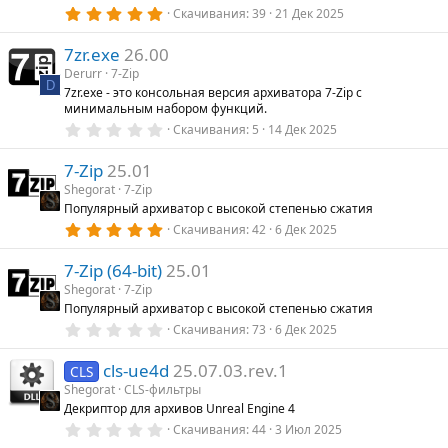
з
5
Скачивания
39
21 Дек 2025
д
.
0
7zr.exe
26.00
0
з
Derurr
7-Zip
в
D
7zr.exe - это консольная версия архиватора 7-Zip с
ё
минимальным набором функций.
з
д
0
Скачивания
5
14 Дек 2025
.
0
7-Zip
25.01
0
з
Shegorat
7-Zip
в
Популярный архиватор с высокой степенью сжатия
ё
з
5
Скачивания
42
6 Дек 2025
д
.
0
7-Zip (64-bit)
25.01
0
з
Shegorat
7-Zip
в
Популярный архиватор с высокой степенью сжатия
ё
з
0
Скачивания
73
6 Дек 2025
д
.
0
cls-ue4d
25.07.03.rev.1
0
CLS
з
Shegorat
CLS-фильтры
в
Декриптор для архивов Unreal Engine 4
ё
з
0
Скачивания
44
3 Июл 2025
д
.