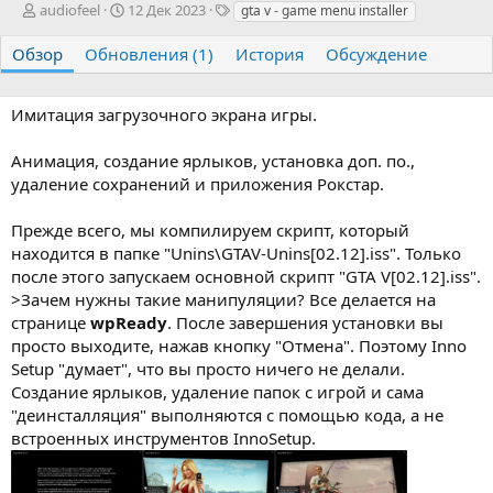
А
Д
Т
audiofeel
12 Дек 2023
gta v - game menu installer
в
а
е
т
т
г
Обзор
Обновления (1)
История
Обсуждение
о
а
и
р
с
о
Имитация загрузочного экрана игры.
з
д
Анимация, создание ярлыков, установка доп. по.,
а
удаление сохранений и приложения Рокстар.
н
и
я
Прежде всего, мы компилируем скрипт, который
находится в папке "Unins\GTAV-Unins[02.12].iss". Только
после этого запускаем основной скрипт "GTA V[02.12].iss".
>Зачем нужны такие манипуляции? Все делается на
странице
wpReady
. После завершения установки вы
просто выходите, нажав кнопку "Отмена". Поэтому Inno
Setup "думает", что вы просто ничего не делали.
Создание ярлыков, удаление папок с игрой и сама
"деинсталляция" выполняются с помощью кода, а не
встроенных инструментов InnoSetup.