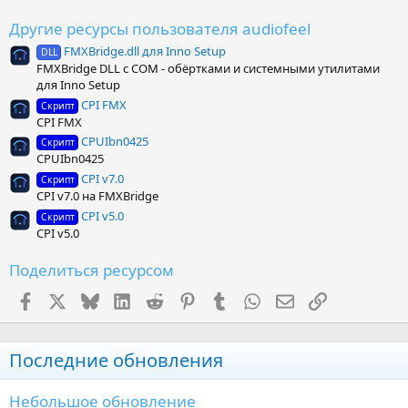
в
ё
Другие ресурсы пользователя audiofeel
з
FMXBridge.dll для Inno Setup
д
DLL
FMXBridge DLL с COM - обёртками и системными утилитами
для Inno Setup
CPI FMX
Скрипт
CPI FMX
CPUIbn0425
Скрипт
CPUIbn0425
CPI v7.0
Скрипт
CPI v7.0 на FMXBridge
CPI v5.0
Скрипт
CPI v5.0
Поделиться ресурсом
Facebook
X (Twitter)
Bluesky
LinkedIn
Reddit
Pinterest
Tumblr
WhatsApp
Электронная поч
Ссылка
Последние обновления
Небольшое обновление