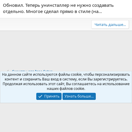
Обновил. Теперь унинсталлер не нужно создавать
отдельно. Многое сделал прямо в стиле (на...
Читать дальше...
Скрипты для Inno Setup
На данном сайте используются файлы cookie, чтобы персонализировать
контент и сохранить Ваш вход в систему, если Вы зарегистрируетесь.
Продолжая использовать этот сайт, Вы соглашаетесь на использование
Russian (RU)
наших файлов cookie.
Обратная связь
Условия и правила
Принять
Узнать больше...
Политика конфиденциальности
Помощь
R
S
S