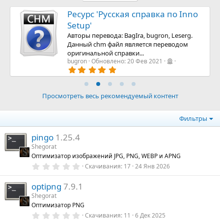
Ресурс 'Русская справка по Inno
Setup'
Авторы перевода: BagIra, bugron, Leserg.
Данный chm файл является переводом
оригинальной справки...
bugron
Обновлено:
20 Фев 2021
5
.
0
0
з
Просмотреть весь рекомендуемый контент
в
ё
з
Фильтры
д
pingo
1.25.4
Shegorat
Оптимизатор изображений JPG, PNG, WEBP и APNG
0
Скачивания
17
24 Янв 2026
.
0
optipng
7.9.1
0
з
Shegorat
в
Оптимизатор PNG
ё
з
0
Скачивания
11
6 Дек 2025