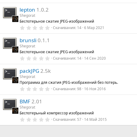
д
.
0
lepton
1.0.2
0
з
Shegorat
в
Беспотерьное сжатие JPEG-изображений
ё
з
0
Скачивания
14
6 Мар 2021
д
.
0
brunsli
0.1.1
0
з
Shegorat
в
Беспотерьное сжатие JPEG-изображений
ё
з
0
Скачивания
14
14 Сен 2020
д
.
0
packJPG
2.5k
0
з
Shegorat
в
Программа для сжатия JPEG-изображений без потерь.
ё
з
0
Скачивания
98
16 Ноя 2016
д
.
0
BMF
2.01
0
з
Shegorat
в
Беспотерьный компрессор изображений
ё
з
0
Скачивания
57
14 Май 2015
д
.
0
0
з