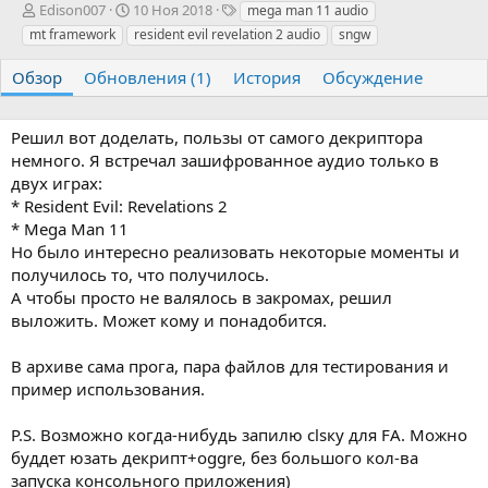
А
Д
Т
Edison007
10 Ноя 2018
mega man 11 audio
в
а
е
mt framework
resident evil revelation 2 audio
sngw
т
т
г
о
а
и
Обзор
Обновления (1)
История
Обсуждение
р
с
о
з
Решил вот доделать, пользы от самого декриптора
д
немного. Я встречал зашифрованное аудио только в
а
двух играх:
н
* Resident Evil: Revelations 2
и
я
* Mega Man 11
Но было интересно реализовать некоторые моменты и
получилось то, что получилось.
А чтобы просто не валялось в закромах, решил
выложить. Может кому и понадобится.
В архиве сама прога, пара файлов для тестирования и
пример использования.
P.S. Возможно когда-нибудь запилю clsку для FA. Можно
буддет юзать декрипт+oggre, без большого кол-ва
запуска консольного приложения)