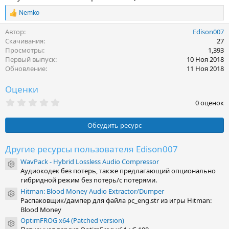
Nemko
Р
е
Автор
Edison007
а
к
Скачивания
27
ц
Просмотры
1,393
и
Первый выпуск
10 Ноя 2018
и
Обновление
11 Ноя 2018
:
Оценки
0
0 оценок
.
0
0
Обсудить ресурс
з
в
ё
Другие ресурсы пользователя Edison007
з
WavPack - Hybrid Lossless Audio Compressor
д
Иконка ресурса
Аудиокодек без потерь, также предлагающий опционально
гибридной режим без потерь/с потерями.
Hitman: Blood Money Audio Extractor/Dumper
Иконка ресурса
Распаковщик/дампер для файла pc_eng.str из игры Hitman:
Blood Money
OptimFROG x64 (Patched version)
Иконка ресурса