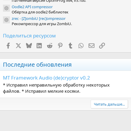
Патченная версия OptimFrog x64, v5.100.
Oodle2 API compressor
Иконка ресурса
Обёртка для oodle2 библиотек
zrec - [Z]ombiU [rec]ompressor
Иконка ресурса
Рекомпрессор для игры ZombiU.
Поделиться ресурсом
Facebook
X (Twitter)
Bluesky
LinkedIn
Reddit
Pinterest
Tumblr
WhatsApp
Электронная поч
Ссылка
Последние обновления
MT Framework Audio (de)cryptor v0.2
* Исправил неправильную обработку некоторых
файлов. * Исправил мелкие косяки.
Читать дальше...