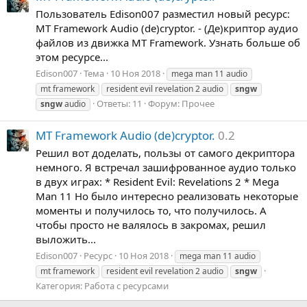
Пользователь Edison007 разместил новый ресурс:
MT Framework Audio (de)cryptor. - (Де)криптор аудио
файлов из движка MT Framework. Узнать больше об
этом ресурсе...
Edison007
Тема
10 Ноя 2018
mega man 11 audio
mt framework
resident evil revelation 2 audio
sngw
Ответы: 11
Форум:
Прочее
sngw
audio
MT Framework Audio (de)cryptor.
0.2
Решил вот доделать, пользы от самого декриптора
немного. Я встречал зашифрованное аудио только
в двух играх: * Resident Evil: Revelations 2 * Mega
Man 11 Но было интересно реализовать некоторые
моменты и получилось то, что получилось. А
чтобы просто не валялось в закромах, решил
выложить...
Edison007
Ресурс
10 Ноя 2018
mega man 11 audio
mt framework
resident evil revelation 2 audio
sngw
Категория:
Работа с ресурсами