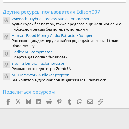
ё
з
д
Другие ресурсы пользователя Edison007
WavPack - Hybrid Lossless Audio Compressor
Иконка ресурса
Аудиокодек без потерь, также предлагающий опционально
гибридной режим без потерь/с потерями.
Hitman: Blood Money Audio Extractor/Dumper
Иконка ресурса
Распаковщик/дампер для файла pc_eng.str из игры Hitman:
Blood Money
Oodle2 API compressor
Иконка ресурса
Обёртка для oodle2 библиотек
zrec - [Z]ombiU [rec]ompressor
Иконка ресурса
Рекомпрессор для игры ZombiU.
MT Framework Audio (de)cryptor.
Иконка ресурса
(Де)криптор аудио файлов из движка MT Framework.
Поделиться ресурсом
Facebook
X (Twitter)
Bluesky
LinkedIn
Reddit
Pinterest
Tumblr
WhatsApp
Электронная поч
Ссылка