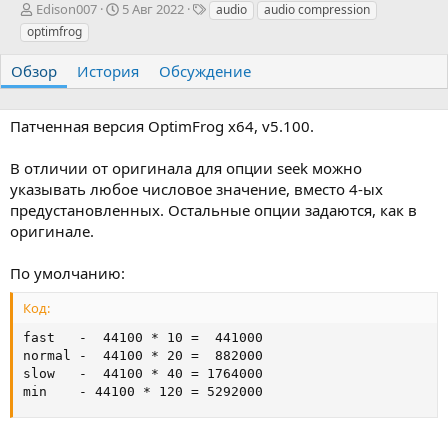
А
Д
Т
Edison007
5 Авг 2022
audio
audio compression
в
а
е
optimfrog
т
т
г
о
а
и
Обзор
История
Обсуждение
р
с
о
з
Патченная версия OptimFrog x64, v5.100.
д
а
В отличии от оригинала для опции seek можно
н
указывать любое числовое значение, вместо 4-ых
и
я
предустановленных. Остальные опции задаются, как в
оригинале.
По умолчанию:
Код:
fast   -  44100 * 10 =  441000

normal -  44100 * 20 =  882000

slow   -  44100 * 40 = 1764000

min    - 44100 * 120 = 5292000