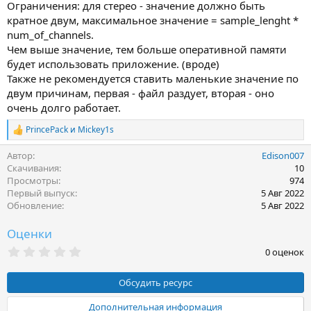
Ограничения: для стерео - значение должно быть
кратное двум, максимальное значение = sample_lenght *
num_of_channels.
Чем выше значение, тем больше оперативной памяти
будет использовать приложение. (вроде)
Также не рекомендуется ставить маленькие значение по
двум причинам, первая - файл раздует, вторая - оно
очень долго работает.
PrincePack
и
Mickey1s
Р
е
Автор
Edison007
а
к
Скачивания
10
ц
Просмотры
974
и
Первый выпуск
5 Авг 2022
и
Обновление
5 Авг 2022
:
Оценки
0
0 оценок
.
0
0
Обсудить ресурс
з
в
Дополнительная информация