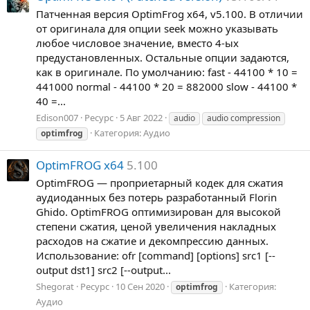
Патченная версия OptimFrog x64, v5.100. В отличии
от оригинала для опции seek можно указывать
любое числовое значение, вместо 4-ых
предустановленных. Остальные опции задаются,
как в оригинале. По умолчанию: fast - 44100 * 10 =
441000 normal - 44100 * 20 = 882000 slow - 44100 *
40 =...
Edison007
Ресурс
5 Авг 2022
audio
audio compression
Категория:
Аудио
optimfrog
OptimFROG x64
5.100
OptimFROG — проприетарный кодек для сжатия
аудиоданных без потерь разработанный Florin
Ghido. OptimFROG оптимизирован для высокой
степени сжатия, ценой увеличения накладных
расходов на сжатие и декомпрессию данных.
Использование: ofr [command] [options] src1 [--
output dst1] src2 [--output...
Shegorat
Ресурс
10 Сен 2020
Категория:
optimfrog
Аудио