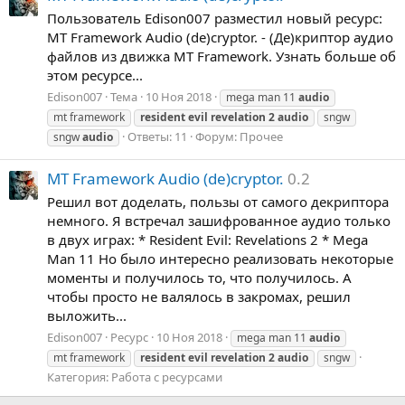
Пользователь Edison007 разместил новый ресурс:
MT Framework Audio (de)cryptor. - (Де)криптор аудио
файлов из движка MT Framework. Узнать больше об
этом ресурсе...
Edison007
Тема
10 Ноя 2018
mega man 11
audio
mt framework
resident
evil
revelation
2
audio
sngw
Ответы: 11
Форум:
Прочее
sngw
audio
MT Framework Audio (de)cryptor.
0.2
Решил вот доделать, пользы от самого декриптора
немного. Я встречал зашифрованное аудио только
в двух играх: * Resident Evil: Revelations 2 * Mega
Man 11 Но было интересно реализовать некоторые
моменты и получилось то, что получилось. А
чтобы просто не валялось в закромах, решил
выложить...
Edison007
Ресурс
10 Ноя 2018
mega man 11
audio
mt framework
resident
evil
revelation
2
audio
sngw
Категория:
Работа с ресурсами