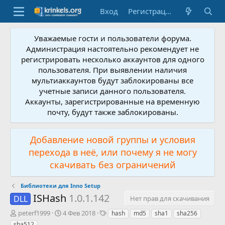
Вход
Регистрация
Уважаемые гости и пользователи форума.
Администрация настоятельно рекомендует не
регистрировать несколько аккаунтов для одного
пользователя. При выявлении наличия
мультиаккаунтов будут заблокированы все
учетные записи данного пользователя.
Аккаунты, зарегистрированные на временную
почту, будут также заблокированы.
Добавление новой группы и условия
перехода в неё, или почему я не могу
скачивать без ограничений
Библиотеки для Inno Setup
ISHash
1.0.1.142
DLL
Нет прав для скачивания
А
Д
Т
peterf1999
4 Фев 2018
hash
md5
sha1
sha256
в
а
е
sha512