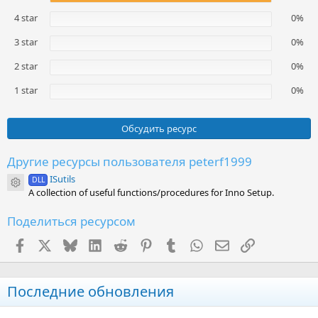
0
з
4 star
0%
в
ё
3 star
0%
з
д
2 star
0%
1 star
0%
Обсудить ресурс
Другие ресурсы пользователя peterf1999
ISutils
DLL
Иконка ресурса
A collection of useful functions/procedures for Inno Setup.
Поделиться ресурсом
Facebook
X (Twitter)
Bluesky
LinkedIn
Reddit
Pinterest
Tumblr
WhatsApp
Электронная поч
Ссылка
Последние обновления