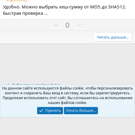
и
а
0
0
Удобно. Можно выбрать хеш-сумму от MD5 до SHA512.
т
т
з
Быстрая проверка ...
и
и
в
ё
в
в
П
Н
0
з
д
н
н
о
е
ы
ы
з
г
Читать дальше...
й
й
и
а
г
г
т
т
о
о
и
и
л
л
в
в
о
о
н
н
с
с
ы
ы
Библиотеки для Inno Setup
й
й
На данном сайте используются файлы cookie, чтобы персонализировать
контент и сохранить Ваш вход в систему, если Вы зарегистрируетесь.
г
г
Продолжая использовать этот сайт, Вы соглашаетесь на использование
Russian (RU)
о
о
наших файлов cookie.
Обратная связь
Условия и правила
л
л
Принять
Узнать больше...
Политика конфиденциальности
Помощь
R
о
о
S
S
с
с