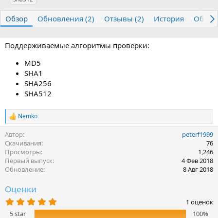
т
т
г
о
а
и
Обзор
Обновления (2)
Отзывы (2)
История
Обсуж
р
с
о
з
Поддерживаемые алгоритмы проверки:
д
а
MD5
н
SHA1
и
SHA256
я
SHA512
Nemko
Р
е
Автор
peterf1999
а
к
Скачивания
76
ц
Просмотры
1,246
и
Первый выпуск
4 Фев 2018
и
Обновление
8 Авг 2018
:
Оценки
5
1 оценок
.
5 star
100%
0