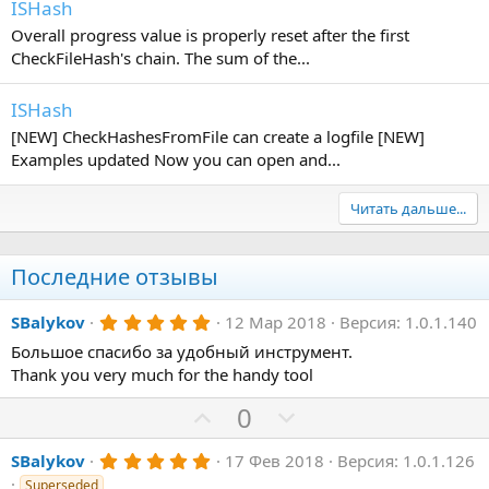
ISHash
Overall progress value is properly reset after the first
CheckFileHash's chain. The sum of the...
ISHash
[NEW] CheckHashesFromFile can create a logfile [NEW]
Examples updated Now you can open and...
Читать дальше...
Последние отзывы
5
SBalykov
12 Мар 2018
Версия: 1.0.1.140
.
Большое спасибо за удобный инструмент.
0
0
Thank you very much for the handy tool
з
в
П
Н
0
ё
з
о
е
д
5
SBalykov
17 Фев 2018
Версия: 1.0.1.126
з
г
.
Superseded