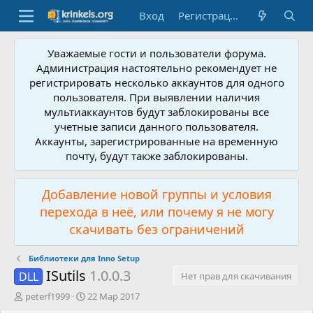
Вход
Регистрация
Уважаемые гости и пользователи форума.
Администрация настоятельно рекомендует не
регистрировать несколько аккаунтов для одного
пользователя. При выявлении наличия
мультиаккаунтов будут заблокированы все
учетные записи данного пользователя.
Аккаунты, зарегистрированные на временную
почту, будут также заблокированы.
Добавление новой группы и условия
перехода в неё, или почему я не могу
скачивать без ограничений
Библиотеки для Inno Setup
ISutils
1.0.0.3
DLL
Нет прав для скачивания
А
Д
peterf1999
22 Мар 2017
в
а