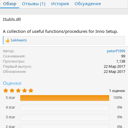
Обзор
т
Отзывы (1)
т
История
Обсуждение
о
а
р
с
о
ISutils.dll
з
д
A collection of useful functions/procedures for Inno Setup.
а
н
SakAwans
Р
и
е
я
Автор
peterf1999
а
к
Скачивания
99
ц
Просмотры
1,138
и
Первый выпуск
22 Мар 2017
и
Обновление
22 Мар 2017
:
Оценки
5
1 оценок
.
5 star
100%
0
0
з
4 star
0%
в
ё
3 star
0%
з
д
2 star
0%