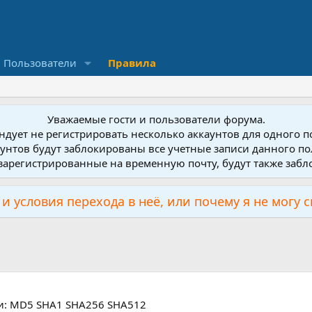
Пользователи
Правила
Уважаемые гости и пользователи форума.
дует не регистрировать несколько аккаунтов для одного 
унтов будут заблокированы все учетные записи данного по
зарегистрированные на временную почту, будут также заб
и условия перехода в неё, или почему я не могу 
и: MD5 SHA1 SHA256 SHA512