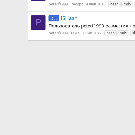
peterf1999
Ресурс
4 Фев 2018
hash
md5
ISHash
DLL
P
Пользователь peterf1999 разместил но
peterf1999
Тема
7 Янв 2017
hash
md5
s