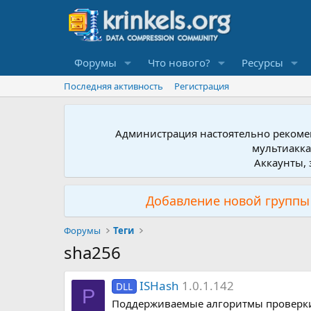
Форумы
Что нового?
Ресурсы
Последняя активность
Регистрация
Администрация настоятельно рекомен
мультиакка
Аккаунты, 
Добавление новой группы 
Форумы
Теги
sha256
ISHash
1.0.1.142
DLL
P
Поддерживаемые алгоритмы проверк