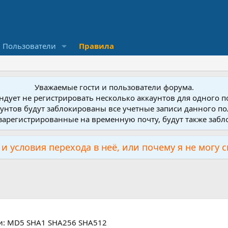
Пользователи
Правила
Уважаемые гости и пользователи форума.
дует не регистрировать несколько аккаунтов для одного 
унтов будут заблокированы все учетные записи данного по
зарегистрированные на временную почту, будут также заб
и условия перехода в неё, или почему я не могу 
и: MD5 SHA1 SHA256 SHA512