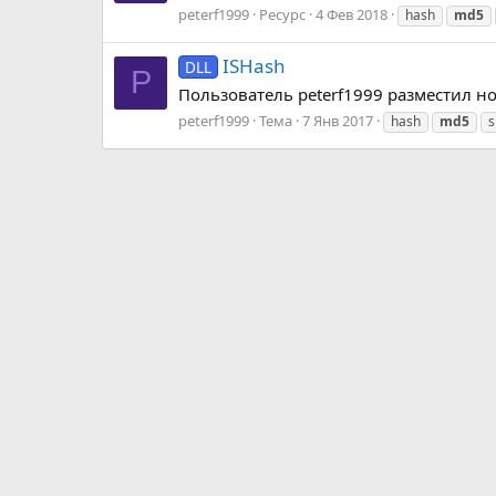
peterf1999
Ресурс
4 Фев 2018
hash
md5
ISHash
DLL
P
Пользователь peterf1999 разместил но
peterf1999
Тема
7 Янв 2017
hash
md5
s