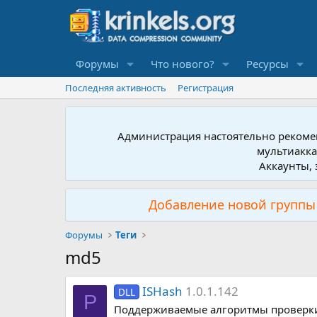
Форумы
Что нового?
Ресурсы
Последняя активность
Регистрация
Администрация настоятельно рекомен
мультиакка
Аккаунты, 
Добавление новой группы 
Форумы
Теги
md5
ISHash
1.0.1.142
DLL
P
Поддерживаемые алгоритмы проверк