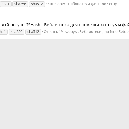
Категория:
Библиотеки для Inno Setup
sha1
sha256
sha512
вый ресурс: ISHash - Библиотека для проверки хеш-сумм фай
Ответы: 19
Форум:
Библиотеки для Inno Setup
ha1
sha256
sha512