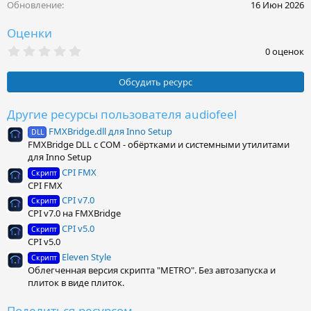
и
Обновление
16 Июн 2026
:
Оценки
0
0 оценок
.
0
0
Обсудить ресурс
з
в
ё
Другие ресурсы пользователя audiofeel
з
FMXBridge.dll для Inno Setup
д
DLL
FMXBridge DLL с COM - обёртками и системными утилитами
для Inno Setup
CPI FMX
Скрипт
CPI FMX
CPI v7.0
Скрипт
CPI v7.0 на FMXBridge
CPI v5.0
Скрипт
CPI v5.0
Eleven Style
Скрипт
Облегченная версия скрипта "METRO". Без автозапуска и
плиток в виде плиток.
Поделиться ресурсом