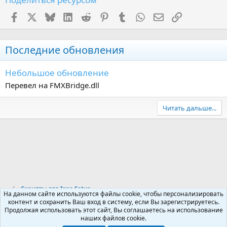
Facebook
X (Twitter)
Bluesky
LinkedIn
Reddit
Pinterest
Tumblr
WhatsApp
Электронная поч
Ссылка
Последние обновления
Небольшое обновление
Перевел на FMXBridge.dll
Читать дальше...
Скрипты для Inno Setup
На данном сайте используются файлы cookie, чтобы персонализировать
контент и сохранить Ваш вход в систему, если Вы зарегистрируетесь.
Продолжая использовать этот сайт, Вы соглашаетесь на использование
Russian (RU)
наших файлов cookie.
Обратная связь
Условия и правила