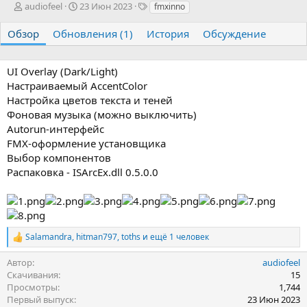
А
Д
Т
audiofeel
23 Июн 2023
fmxinno
в
а
е
т
т
г
Обзор
Обновления (1)
История
Обсуждение
о
а
и
р
с
о
UI Overlay (Dark/Light)
з
Настраиваемый AccentColor
д
Настройка цветов текста и теней
а
Фоновая музыка (можно выключить)
н
Autorun-интерфейс
и
я
FMX-оформление установщика
Выбор компонентов
Распаковка - ISArcEx.dll 0.5.0.0
Salamandra
,
hitman797
,
toths
и ещё 1 человек
Р
е
Автор
audiofeel
а
к
Скачивания
15
ц
Просмотры
1,744
и
Первый выпуск
23 Июн 2023