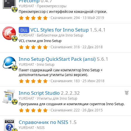
Precomp
0.4.7
0
з
YURSHAT
Прекомпрессоры
су
в
Прекомпрессор с интерфейсом командной строки.
ё
з
5
Скачивания
294
13 Май 2019
р
д
.
0
VCL Styles for Inno Setup
1.5.4.1
0
с
DLL
з
YURSHAT
Библиотеки для Inno Setup
в
VCL стили для Inno Setup
а
ё
з
5
Скачивания
316
22 Дек 2018
д
.
0
Inno Setup QuickStart Pack (ansi)
5.6.1
0
з
YURSHAT
Inno Setup
в
Пакет содержащий сам компилятор Inno Setup +
ё
дополнительные утилиты (ansi версия).
з
д
5
Скачивания
183
25 Июн 2018
.
0
Р
Inno Script Studio
2.2.2.32
0
з
е
YURSHAT
Утилиты для Inno Setup
в
Программа для создания и компиляции скриптов Inno Setup.
к
ё
з
5
Скачивания
222
26 Дек 2015
о
д
.
0
Справочник по NSIS
1.5
0
е
з
YURSHAT
NSIS
в