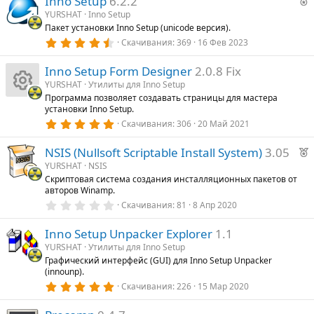
Inno Setup
6.2.2
е
YURSHAT
Inno Setup
Пакет установки Inno Setup (unicode версия).
к
4
Скачивания
369
16 Фев 2023
о
.
6
Inno Setup Form Designer
2.0.8 Fix
7
е
з
YURSHAT
Утилиты для Inno Setup
в
Программа позволяет создавать страницы для мастера
ё
д
И
установки Inno Setup.
з
у
д
5
Скачивания
306
20 Май 2021
е
.
к
0
Р
NSIS (Nullsoft Scriptable Install System)
3.05
0
о
з
е
YURSHAT
NSIS
в
Скриптовая система создания инсталляционных пакетов от
к
ё
н
авторов Winamp.
з
о
д
0
Скачивания
81
8 Апр 2020
.
к
0
е
Inno Setup Unpacker Explorer
1.1
0
з
а
YURSHAT
Утилиты для Inno Setup
в
д
Графический интерфейс (GUI) для Inno Setup Unpacker
ё
у
(innounp).
з
р
д
е
5
Скачивания
226
15 Мар 2020
.
е
0