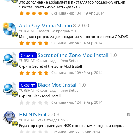
Это дополнение добавляет в инсталлятор поддержку опций
ё
"Восстановить/Изменить/Удалить".
з
д
5
Скачивания
104
19 Апр 2014
.
0
AutoPlay Media Studio
8.2.0.0
0
з
YURSHAT
Полезные программы
в
Мощная программа для создания меню автозагрузки CD/DVD.
ё
з
5
Скачивания
54
14 Апр 2014
д
.
0
Secret of the Zone Mod Install
1.0
0
Скрипт
з
YURSHAT
Скрипты для Inno Setup
в
Скрипт Secret of the Zone Mod Install
ё
з
5
Скачивания
109
9 Апр 2014
д
.
0
Black Mod Install
1.0
0
Скрипт
з
YURSHAT
Скрипты для Inno Setup
в
Скрипт Black Mod Install
ё
з
0
Скачивания
124
9 Апр 2014
д
.
0
Р
HM NIS Edit
2.0.3
0
з
е
YURSHAT
Утилиты для NSIS
в
Редактор сценариев для NSIS с открытым исходным кодом.
к
ё
з
0
Скачивания
55
8 Апр 2014
о