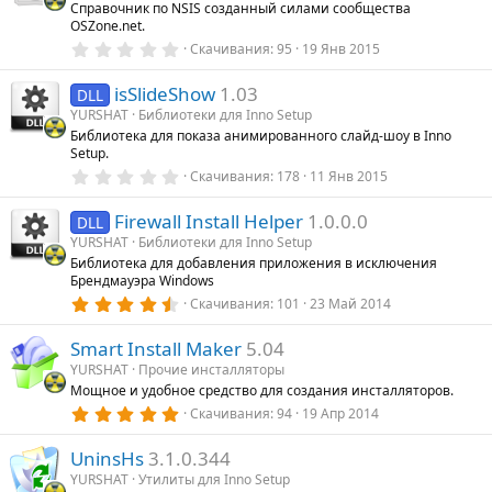
Справочник по NSIS созданный силами сообщества
ё
д
OSZone.net.
з
у
д
0
Скачивания
95
19 Янв 2015
е
.
0
isSlideShow
1.03
0
DLL
з
YURSHAT
Библиотеки для Inno Setup
в
Библиотека для показа анимированного слайд-шоу в Inno
ё
Setup.
з
д
0
Скачивания
178
11 Янв 2015
.
0
Firewall Install Helper
1.0.0.0
0
DLL
з
YURSHAT
Библиотеки для Inno Setup
в
Библиотека для добавления приложения в исключения
ё
Брендмауэра Windows
з
д
4
Скачивания
101
23 Май 2014
.
5
Smart Install Maker
5.04
0
з
YURSHAT
Прочие инсталляторы
в
Мощное и удобное средство для создания инсталляторов.
ё
з
5
Скачивания
94
19 Апр 2014
д
.
0
UninsHs
3.1.0.344
0
з
YURSHAT
Утилиты для Inno Setup
в