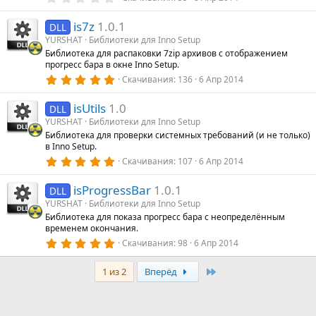
д
.
0
is7z
1.0.1
0
DLL
е
з
YURSHAT
Библиотеки для Inno Setup
в
Библиотека для распаковки 7zip архивов с отображением
ё
д
прогресс бара в окне Inno Setup.
з
у
д
5
Скачивания
136
6 Апр 2014
е
.
0
isUtils
1.0
0
DLL
з
YURSHAT
Библиотеки для Inno Setup
в
Библиотека для проверки системных требований (и не только)
ё
в Inno Setup.
з
д
5
Скачивания
107
6 Апр 2014
.
0
isProgressBar
1.0.1
0
DLL
з
YURSHAT
Библиотеки для Inno Setup
в
Библиотека для показа прогресс бара с неопределённым
ё
временем окончания.
з
д
5
Скачивания
98
6 Апр 2014
.
0
Last
0
1 из 2
Вперёд
з
в
ё
з