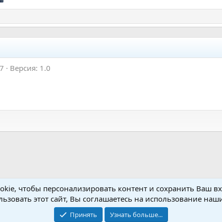
17
Версия: 1.0
kie, чтобы персонализировать контент и сохранить Ваш вхо
no Setup
ьзовать этот сайт, Вы соглашаетесь на использование наши
Принять
Узнать больше...
Обратная связь
Условия и пр