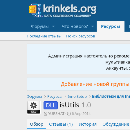
Форумы
Что нового?
Ресурсы
Последние отзывы
Поиск ресурсов
Администрация настоятельно рекомен
мультиакка
Аккаунты, 
Добавление новой группы 
Форумы
Ресурсы
Inno Setup
Библиотеки для In
isUtils
1.0
DLL
А
Д
YURSHAT
6 Апр 2014
в
а
Обзор
т
Отзывы (1)
т
История
Обсуждение
о
а