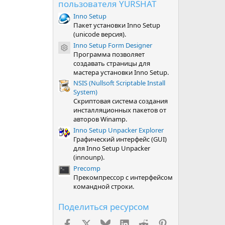
пользователя YURSHAT
Inno Setup
Пакет установки Inno Setup
(unicode версия).
Inno Setup Form Designer
Иконка ресурса
Программа позволяет
создавать страницы для
мастера установки Inno Setup.
NSIS (Nullsoft Scriptable Install
System)
Скриптовая система создания
инсталляционных пакетов от
авторов Winamp.
Inno Setup Unpacker Explorer
Графический интерфейс (GUI)
для Inno Setup Unpacker
(innounp).
Precomp
Прекомпрессор с интерфейсом
командной строки.
Поделиться ресурсом
Facebook
X (Twitter)
Bluesky
LinkedIn
Reddit
Pinterest