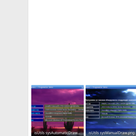
isUtils sysAutomaticDraw.png
isUtils sysManualDraw.png