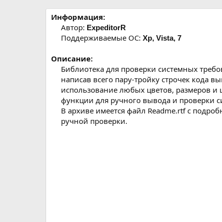
р
с
о
Информация:
з
Автор:
ExpeditorR
д
Поддерживаемые ОС:
Xp, Vista, 7
а
н
Описание:
и
Библиотека для проверки системных требова
я
написав всего пару-тройку строчек кода в
использование любых цветов, размеров и шр
функции для ручного вывода и проверки с
В архиве имеется файл Readme.rtf с подроб
ручной проверки.​