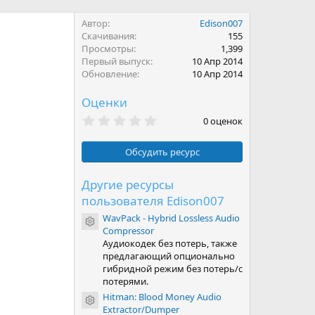
Автор
Edison007
Скачивания
155
Просмотры
1,399
Первый выпуск
10 Апр 2014
Обновление
10 Апр 2014
Оценки
0
0 оценок
.
0
0
Обсудить ресурс
з
в
ё
Другие ресурсы
з
пользователя Edison007
д
WavPack - Hybrid Lossless Audio
Иконка ресурса
Compressor
Аудиокодек без потерь, также
предлагающий опционально
гибридной режим без потерь/с
потерями.
Hitman: Blood Money Audio
Иконка ресурса
Extractor/Dumper