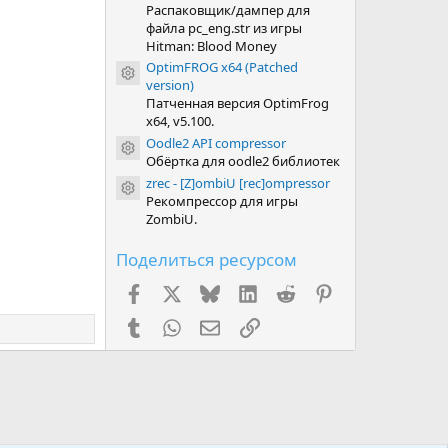
Распаковщик/дампер для
файла pc_eng.str из игры
Hitman: Blood Money
OptimFROG x64 (Patched
Иконка ресурса
version)
Патченная версия OptimFrog
x64, v5.100.
Oodle2 API compressor
Иконка ресурса
Обёртка для oodle2 библиотек
zrec - [Z]ombiU [rec]ompressor
Иконка ресурса
Рекомпрессор для игры
ZombiU.
Поделиться ресурсом
Facebook
X (Twitter)
Bluesky
LinkedIn
Reddit
Pinterest
Tumblr
WhatsApp
Электронная почта
Ссылка