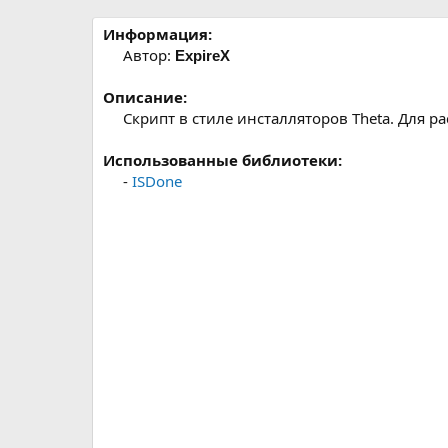
р
с
о
Информация:
з
Автор:
ExpireX
д
а
Описание:
н
Скрипт в стиле инсталляторов Theta. Для ра
и
я
Использованные библиотеки:
-
ISDone