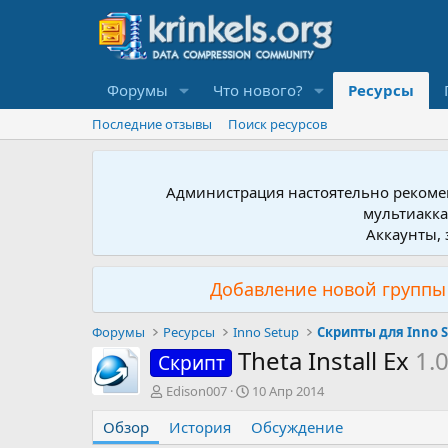
Форумы
Что нового?
Ресурсы
Последние отзывы
Поиск ресурсов
Администрация настоятельно рекомен
мультиакка
Аккаунты, 
Добавление новой группы 
Форумы
Ресурсы
Inno Setup
Скрипты для Inno 
Theta Install Ex
1.
Скрипт
А
Д
Edison007
10 Апр 2014
в
а
Обзор
т
История
т
Обсуждение
о
а