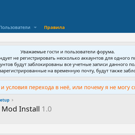
Пользователи
Правила
Уважаемые гости и пользователи форума.
дует не регистрировать несколько аккаунтов для одного 
унтов будут заблокированы все учетные записи данного по
зарегистрированные на временную почту, будут также заб
и условия перехода в неё, или почему я не могу 
Setup
 Mod Install
1.0