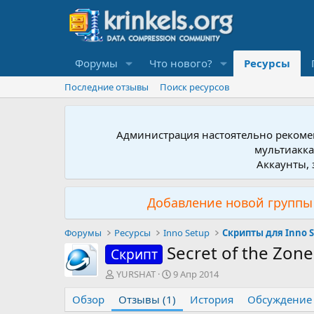
Форумы
Что нового?
Ресурсы
Последние отзывы
Поиск ресурсов
Администрация настоятельно рекомен
мультиакка
Аккаунты, 
Добавление новой группы 
Форумы
Ресурсы
Inno Setup
Скрипты для Inno 
Secret of the Zone
Скрипт
А
Д
YURSHAT
9 Апр 2014
в
а
Обзор
т
Отзывы (1)
т
История
Обсуждение
о
а