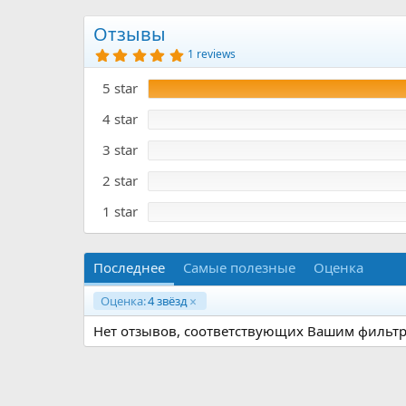
р
с
о
Отзывы
з
5
1 reviews
д
.
0
а
5 star
0
н
з
и
в
4 star
я
ё
з
3 star
д
2 star
1 star
Последнее
Самые полезные
Оценка
Оценка:
4 звёзд
Нет отзывов, соответствующих Вашим фильтр