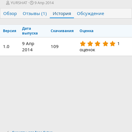
А
Д
YURSHAT
9 Апр 2014
в
а
Обзор
т
Отзывы (1)
т
История
Обсуждение
о
а
р
с
Дата
о
Версия
Скачивания
Оценка
выпуска
з
д
5
9 Апр
1
а
1.0
109
.
2014
оценок
н
0
и
0
я
з
в
ё
з
д