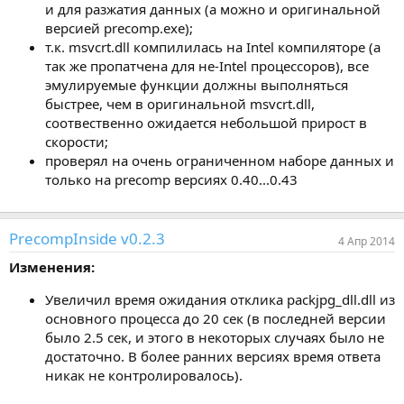
и для разжатия данных (а можно и оригинальной
версией precomp.exe);
т.к. msvcrt.dll компилилась на Intel компиляторе (а
так же пропатчена для не-Intel процессоров), все
эмулируемые функции должны выполняться
быстрее, чем в оригинальной msvcrt.dll,
соотвественно ожидается небольшой прирост в
скорости;
проверял на очень ограниченном наборе данных и
только на precomp версиях 0.40...0.43
PrecompInside v0.2.3
4 Апр 2014
Изменения:
Увеличил время ожидания отклика packjpg_dll.dll из
основного процесса до 20 сек (в последней версии
было 2.5 сек, и этого в некоторых случаях было не
достаточно. В более ранних версиях время ответа
никак не контролировалось).