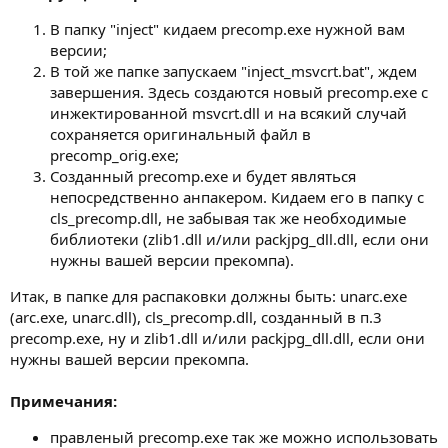
В папку "inject" кидаем precomp.exe нужной вам
версии;
В той же папке запускаем "inject_msvcrt.bat", ждем
завершения. Здесь создаются новый precomp.exe с
инжектированной msvcrt.dll и на всякий случай
сохраняется оригинальный файл в
precomp_orig.exe;
Созданный precomp.exe и будет являться
непосредственно анпакером. Кидаем его в папку с
cls_precomp.dll, не забывая так же необходимые
библиотеки (zlib1.dll и/или packjpg_dll.dll, если они
нужны вашей версии прекомпа).
Итак, в папке для распаковки должны быть: unarc.exe
(arc.exe, unarc.dll), cls_precomp.dll, созданный в п.3
precomp.exe, ну и zlib1.dll и/или packjpg_dll.dll, если они
нужны вашей версии прекомпа.
Примечания:
правленый precomp.exe так же можно использовать