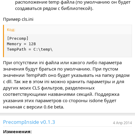
расположение temp файла (по умолчанию он будет
создаваться рядом с библиотекой).
Пример cls.ini
Код:
[Precomp]

Memory = 128

TempPath = C:\temp\
При отсутствии ini файла или какого либо параметра
значения будут браться по умолчанию. При пустом
значении TempPath оно будет указывать на папку рядом
с dll. Так же в этом ini можно хранить параметры и для
других моих CLS фильтров, разделенных
соответствующими названиями секций. Поддержка
указания этих параметров со стороны isdone будет
начиная с версии 0.6e beta.
PrecompInside v0.1.3
4 Апр 2014
Изменения: