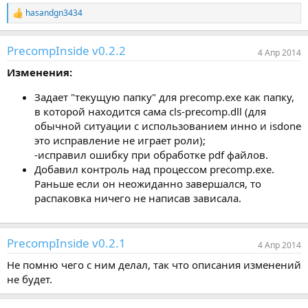
hasandgn3434
Р
е
а
PrecompInside v0.2.2
к
4 Апр 2014
ц
Изменения:
и
и
:
Задает "текущую папку" для precomp.exe как папку,
в которой находится сама cls-precomp.dll (для
обычной ситуации с использованием инно и isdone
это исправление не играет роли);
-исправил ошибку при обработке pdf файлов.
Добавил контроль над процессом precomp.exe.
Раньше если он неожиданно завершался, то
распаковка ничего не написав зависала.
PrecompInside v0.2.1
4 Апр 2014
Не помню чего с ним делал, так что описания изменений
не будет.