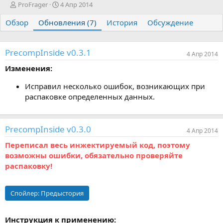
А
Д
ProFrager
4 Апр 2014
в
а
Обзор
т
Обновления (7)
т
История
Обсуждение
о
а
р
с
о
PrecompInside v0.3.1
4 Апр 2014
з
д
Изменения:
а
н
Исправил несколько ошибок, возникающих при
и
распаковке определенных данных.
я
PrecompInside v0.3.0
4 Апр 2014
Переписал весь инжектируемый код, поэтому
возможны ошибки, обязательно проверяйте
распаковку!
Спойлер:
Предыстория
Инструкция к применению: