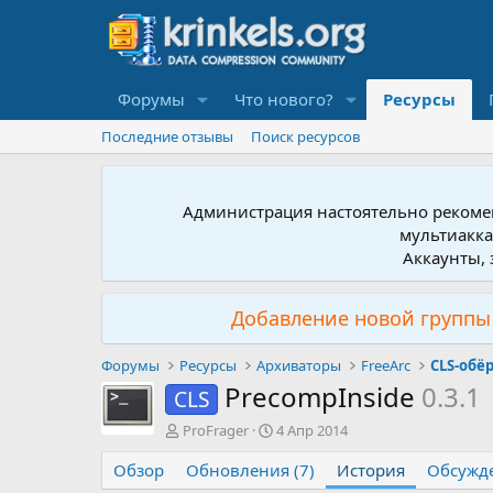
Форумы
Что нового?
Ресурсы
Последние отзывы
Поиск ресурсов
Администрация настоятельно рекомен
мультиакка
Аккаунты, 
Добавление новой группы 
Форумы
Ресурсы
Архиваторы
FreeArc
CLS-обё
PrecompInside
0.3.1
CLS
А
Д
ProFrager
4 Апр 2014
в
а
Обзор
т
Обновления (7)
т
История
Обсужд
о
а