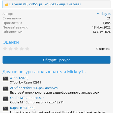
Darkweiss08
,
vint56
,
paulo15043
и ещё 1 человек
Р
е
Автор
Mickey1s
а
к
Скачивания
21
ц
Просмотры
1,885
и
Первый выпуск
18 Ноя 2022
и
Обновление
14 Окт 2024
:
Оценки
0
0 оценок
.
0
0
Обсудить ресурс
з
в
ё
Другие ресурсы пользователя Mickey1s
з
XTool (2020)
д
XTool by Razor12911
AES finder for UE4 .pak archives
Быстрый поиск ключа для зашифрованного архива .pak
Oodle MT Compressor
Oodle MT Compressor - Razor12911
u4pak (UE4 Tool)
Unpack, pack, list, test and mount Unreal Engine 4 .pak archives.