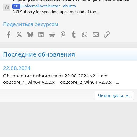
Universal Accelerator - cls-mtx
CLS
Иконка ресурса
A CLS library for speeding up some kind of tool.
Поделиться ресурсом
Facebook
X (Twitter)
Bluesky
LinkedIn
Reddit
Pinterest
Tumblr
WhatsApp
Электронная поч
Ссылка
Последние обновления
22.08.2024
Обновление библиотек от 22.08.2024 v2.1.x =
oo2core_1_win64 v2.2.x = oo2core_2_win64 v2.3.x =...
Читать дальше...