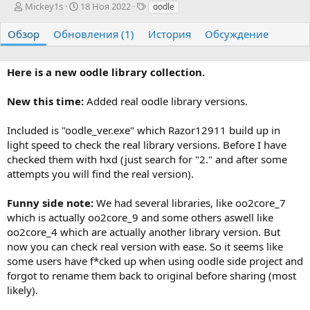
А
Д
Т
Mickey1s
18 Ноя 2022
oodle
в
а
е
т
т
г
Обзор
Обновления (1)
История
Обсуждение
о
а
и
р
с
о
Here is a new oodle library collection.
з
д
New this time:
Added real oodle library versions.
а
н
Included is "oodle_ver.exe" which Razor12911 build up in
и
я
light speed to check the real library versions. Before I have
checked them with hxd (just search for "2." and after some
attempts you will find the real version).
Funny side note:
We had several libraries, like oo2core_7
which is actually oo2core_9 and some others aswell like
oo2core_4 which are actually another library version. But
now you can check real version with ease. So it seems like
some users have f*cked up when using oodle side project and
forgot to rename them back to original before sharing (most
likely).