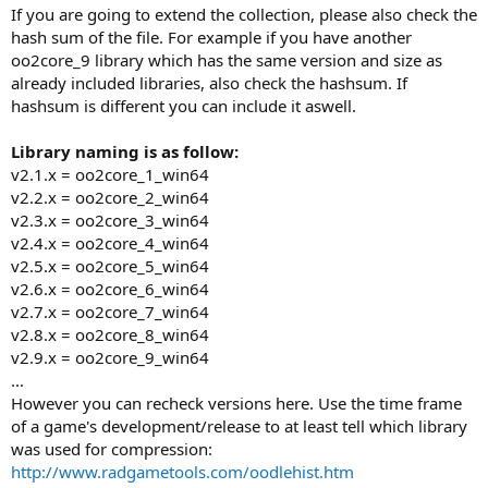
If you are going to extend the collection, please also check the
hash sum of the file. For example if you have another
oo2core_9 library which has the same version and size as
already included libraries, also check the hashsum. If
hashsum is different you can include it aswell.
Library naming is as follow:
v2.1.x = oo2core_1_win64
v2.2.x = oo2core_2_win64
v2.3.x = oo2core_3_win64
v2.4.x = oo2core_4_win64
v2.5.x = oo2core_5_win64
v2.6.x = oo2core_6_win64
v2.7.x = oo2core_7_win64
v2.8.x = oo2core_8_win64
v2.9.x = oo2core_9_win64
...
However you can recheck versions here. Use the time frame
of a game's development/release to at least tell which library
was used for compression:
http://www.radgametools.com/oodlehist.htm