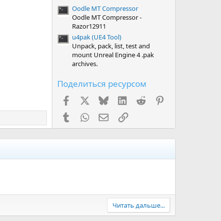
Oodle MT Compressor
Oodle MT Compressor -
Razor12911
u4pak (UE4 Tool)
Unpack, pack, list, test and
mount Unreal Engine 4 .pak
archives.
Поделиться ресурсом
Facebook
X (Twitter)
Bluesky
LinkedIn
Reddit
Pinterest
Tumblr
WhatsApp
Электронная почта
Ссылка
Читать дальше...