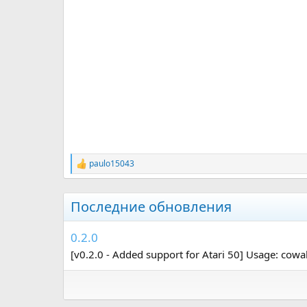
paulo15043
Р
е
а
к
Последние обновления
ц
и
и
0.2.0
:
[v0.2.0 - Added support for Atari 50] Usage: c