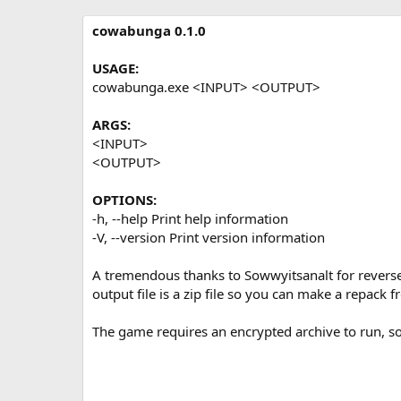
р
с
о
cowabunga 0.1.0
з
д
USAGE:
а
cowabunga.exe <INPUT> <OUTPUT>
н
и
ARGS:
я
<INPUT>
<OUTPUT>
OPTIONS:
-h, --help Print help information
-V, --version Print version information
A tremendous thanks to Sowwyitsanalt for reverse
output file is a zip file so you can make a repack f
The game requires an encrypted archive to run, so 