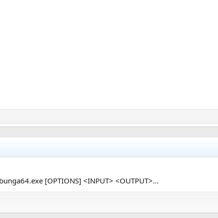
owabunga64.exe [OPTIONS] <INPUT> <OUTPUT>...