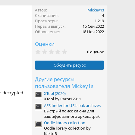
Автор
Mickey1s
Скачивания
4
Просмотры
1,219
Первый выпуск
15 Сен 2022
Обновление
18 Ноя 2022
Оценки
0
0 оценок
.
0
0
Обсудить ресурс
з
в
ё
Другие ресурсы
з
пользователя Mickey1s
д
e decrypted
XTool (2020)
XTool by Razor12911
AES finder for UE4 .pak archives
Быстрый поиск ключа для
зашифрованного архива .pak
Oodle library collection
Oodle library collection by
KaktoR