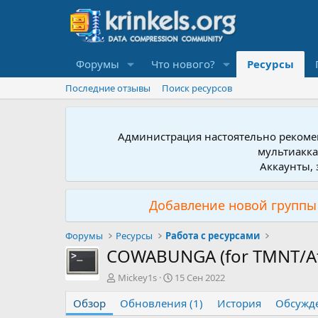
Форумы
Что нового?
Ресурсы
Последние отзывы
Поиск ресурсов
Администрация настоятельно рекомен
мультиакка
Аккаунты, 
Добавление новой группы 
Форумы
Ресурсы
Работа с ресурсами
COWABUNGA (for TMNT/At
А
Д
Mickey1s
15 Сен 2022
в
а
Обзор
т
Обновления (1)
т
История
Обсужд
о
а