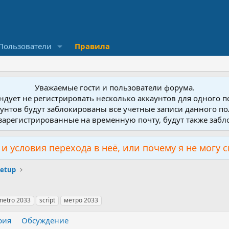
Пользователи
Правила
Уважаемые гости и пользователи форума.
дует не регистрировать несколько аккаунтов для одного 
унтов будут заблокированы все учетные записи данного по
зарегистрированные на временную почту, будут также заб
и условия перехода в неё, или почему я не могу 
Setup
metro 2033
script
метро 2033
рия
Обсуждение