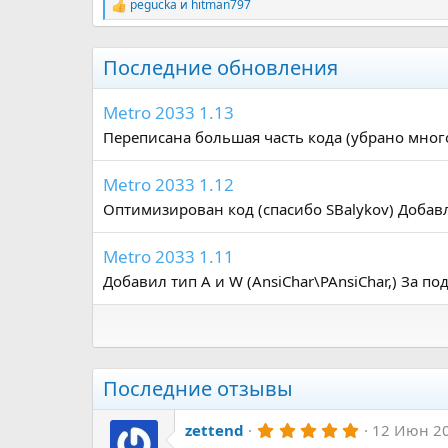
pegucka
и
hitman797
Р
е
а
к
Последние обновления
ц
и
и
Metro 2033 1.13
:
Переписана большая часть кода (убрано много
Metro 2033 1.12
Оптимизирован код (спасибо SBalykov) Добав
Metro 2033 1.11
Добавил тип A и W (AnsiChar\PAnsiChar,) За по
Последние отзывы
5
zettend
12 Июн 2
.