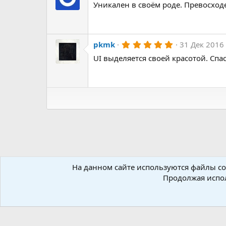
Уникален в своём роде. Превосход
0
0
з
в
ё
з
5
pkmk
31 Дек 2016
д
.
UI выделяется своей красотой. Спа
0
0
з
в
ё
з
д
На данном сайте используются файлы coo
Форумы
Ресурсы
Inno Setup
Скрипты для Inno 
Продолжая испол
Russian (RU)