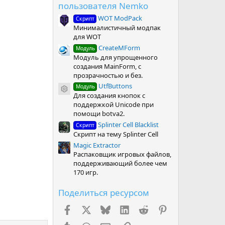
пользователя Nemko
WOT ModPack
Скрипт
Минималистичный модпак
для WOT
CreateMForm
Модуль
Модуль для упрощенного
создания MainForm, с
прозрачностью и без.
UtfButtons
Модуль
Иконка ресурса
Для создания кнопок с
поддержкой Unicode при
помощи botva2.
Splinter Cell Blacklist
Скрипт
Скрипт на тему Splinter Cell
Magic Extractor
Распаковщик игровых файлов,
поддерживающий более чем
170 игр.
Поделиться ресурсом
Facebook
X (Twitter)
Bluesky
LinkedIn
Reddit
Pinterest