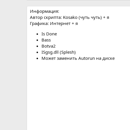
р
с
о
Информация:
з
Автор скрипта: Kosako (чуть чуть) + я
д
Графика: Интернет + я
а
н
Is Done
и
Bass
я
Botva2
ISgsg.dll (Splesh)
Может заменить Autorun на диске