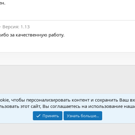
ен.
Версия: 1.13
сибо за качественную работу.
kie, чтобы персонализировать контент и сохранить Ваш вхо
Setup
ьзовать этот сайт, Вы соглашаетесь на использование наши
Принять
Узнать больше...
Обратная связь
Условия и пр