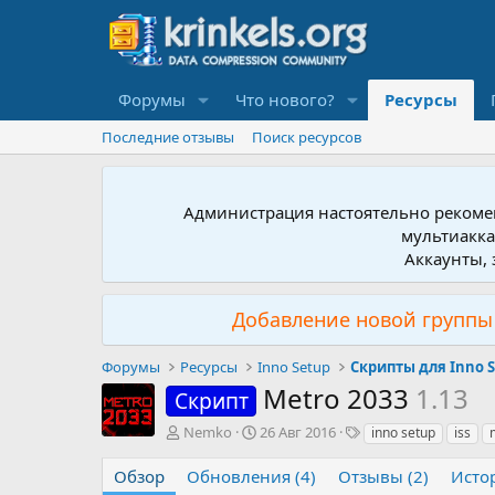
Форумы
Что нового?
Ресурсы
Последние отзывы
Поиск ресурсов
Администрация настоятельно рекомен
мультиакка
Аккаунты, 
Добавление новой группы 
Форумы
Ресурсы
Inno Setup
Скрипты для Inno 
Metro 2033
1.13
Скрипт
А
Д
Т
Nemko
26 Авг 2016
inno setup
iss
в
а
е
т
т
г
Обзор
Обновления (4)
Отзывы (2)
Исто
о
а
и