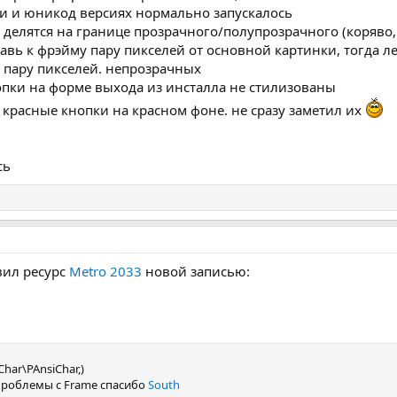
си и юникод версиях нормально запускалось
 делятся на границе прозрачного/полупрозрачного (коряво
бавь к фрэйму пару пикселей от основной картинки, тогда 
 пару пикселей. непрозрачных
нопки на форме выхода из инсталла не стилизованы
. красные кнопки на красном фоне. не сразу заметил их
сь
вил ресурс
Metro 2033
новой записью:
har\PAnsiChar,)
проблемы с Frame спасибо
South