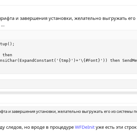
рифта и завершения установки, желательно выгружать его 
...
tup();

 then

nsiChar(ExpandConstant('{tmp}')+'\{#Font}')) then SendMe
та и завершения установки, желательно выгружать его из системы по
ду следов, но вроде в процедуре
WFDeInit
уже есть эти строк