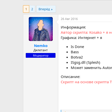
р
н
т
а
1
2
Вперёд
е
ч
м
а
26 Авг 2016
ы
л
а
Информация:
Автор скрипта: Kosako + я 
Графика: Интернет + я
Nemko
Is Done
Дилетант
Bass
Модератор
Botva2
ISgsg.dll (Splesh)
Может заменить Autor
Описание:
Скрипт на основе скрипта T