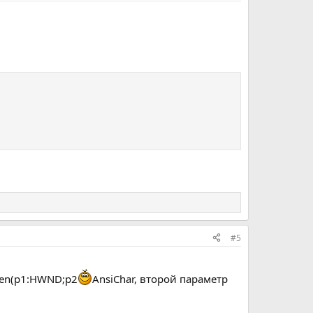
#5
een(p1:HWND;p2
AnsiChar, второй параметр