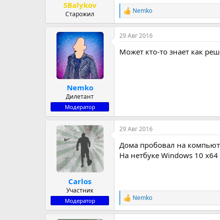
SBalykov
Nemko
Р
Старожил
е
а
29 Авг 2016
к
ц
Может кто-то знает как ре
и
и
:
Nemko
Дилетант
Модератор
29 Авг 2016
Дома пробовал на компьюте
На нетбуке Windows 10 x64
Carlos
Участник
Nemko
Р
Модератор
е
а