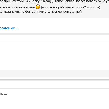
а при нажатии на кнопку "Назад", Frame накладывался поверх окна у
 оказалось не по силе
(чтобы все работало с botva2 и isdone)
ь красными, но фон за ними стал менее контрастней
овлении...
 ...