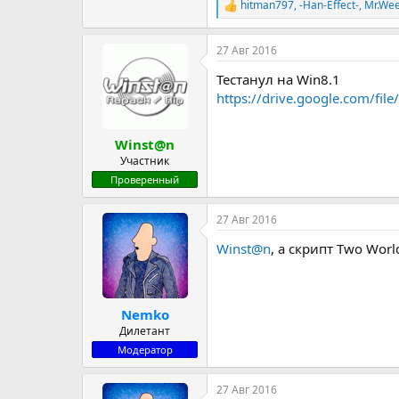
hitman797
,
-Han-Effect-
,
Mr.Wee
Р
е
а
27 Авг 2016
к
ц
Тестанул на Win8.1
и
и
https://drive.google.com/
:
Winst@n
Участник
Проверенный
27 Авг 2016
Winst@n
, а скрипт Two World
Nemko
Дилетант
Модератор
27 Авг 2016