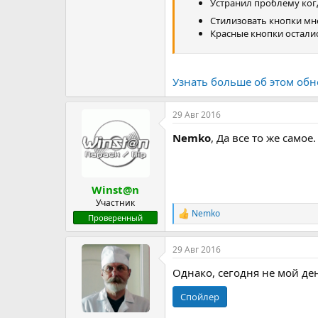
Устранил проблему когд
Стилизовать кнопки мне
Красные кнопки осталис
Узнать больше об этом обн
29 Авг 2016
Nemko
, Да все то же самое.
Winst@n
Участник
Nemko
Р
Проверенный
е
а
29 Авг 2016
к
ц
Однако, сегодня не мой день
и
и
Спойлер
: