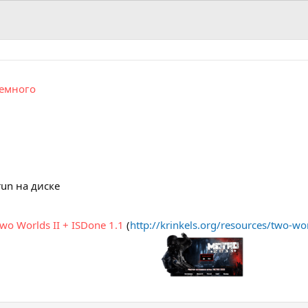
немного
un на диске
wo Worlds II + ISDone 1.1
(
http://krinkels.org/resources/two-wor