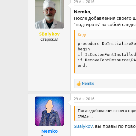
29 Авг 2016
к
ц
Nemko
,
и
и
После добавления своего ш
:
"подтирать" за собой следы 
SBalykov
Код:
Старожил
procedure DeInitializeSe
begin

if IsCustomFontInstalled
if RemoveFontResource(PA
end;
Nemko
Р
е
а
29 Авг 2016
к
ц
и
После добавления своего шриф
и
следы ...
:
SBalykov
, вы правы по пово
Nemko