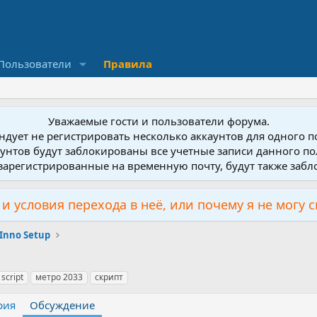
Пользователи
Правила
Уважаемые гости и пользователи форума.
дует не регистрировать несколько аккаунтов для одного 
унтов будут заблокированы все учетные записи данного по
зарегистрированные на временную почту, будут также заб
и условия перехода в неё, или почему я не могу 
Inno Setup
script
метро 2033
скрипт
рия
Обсуждение