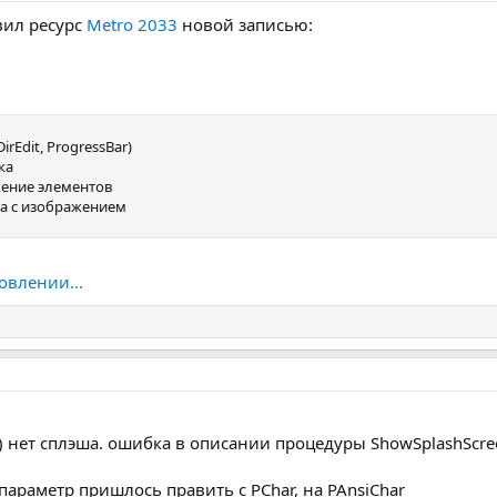
вил ресурс
Metro 2033
новой записью:
rEdit, ProgressBar)
ка
ение элементов
а с изображением
овлении...
u) нет сплэша. ошибка в описании процедуры ShowSplashScr
параметр пришлось править с PChar, на PAnsiChar