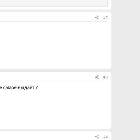
#2
#3
е самое выдает ?
#4