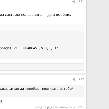
#11
из системы пользователя, да и вообще,
ssage(HWND_BROADCAST,$1D,0,0);

#12
льзователя, да и вообще, "подтирать" за собой
и.
Последнее редактирование:
5 Сен 2016