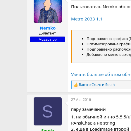
Пользователь Nemko обно
Metro 2033 1.1
Nemko
Дилетант
Подправлена графика (Di
Модератор
Оптимизирована графи
Подправлено располож
Добавлено меню выход
Узнать больше об этом обн
Ramiro Cruzo
и
South
Р
е
а
27 Авг 2016
к
S
ц
пару замечаний
и
и
1. на обычной инно 5.5.5(
:
PAnsiChar, а не string
2. еще в LoadImage второй 
South