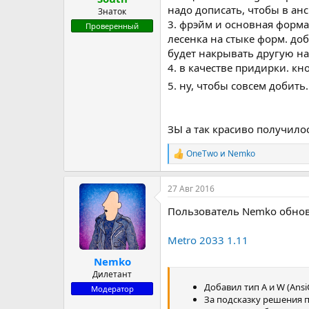
надо дописать, чтобы в ан
Знаток
3. фрэйм и основная форма
Проверенный
лесенка на стыке форм. до
будет накрывать другую на
4. в качестве придирки. к
5. ну, чтобы совсем добить
ЗЫ а так красиво получило
OneTwo
и
Nemko
Р
е
а
27 Авг 2016
к
ц
Пользователь Nemko обно
и
и
:
Metro 2033 1.11
Nemko
Дилетант
Добавил тип A и W (AnsiC
Модератор
За подсказку решения 