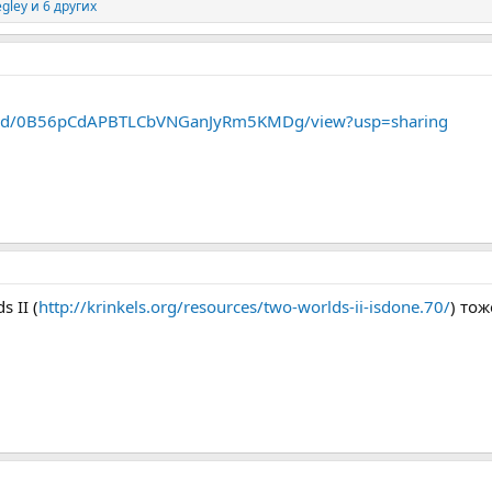
gley
и 6 других
file/d/0B56pCdAPBTLCbVNGanJyRm5KMDg/view?usp=sharing
s II (
http://krinkels.org/resources/two-worlds-ii-isdone.70/
) тож