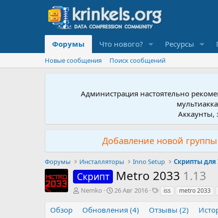
Форумы
Что нового?
Ресурсы
Новые сообщения
Поиск сообщений
Администрация настоятельно рекомен
мультиакка
Аккаунты, 
Добавление новой группы 
Форумы
Инсталляторы
Inno Setup
Скрипты для 
Metro 2033
1.13
Скрипт
А
Д
Т
Nemko
26 Авг 2016
iss
metro 2033
в
а
е
т
т
г
Обзор
Обновления (4)
Отзывы (2)
Исто
о
а
и