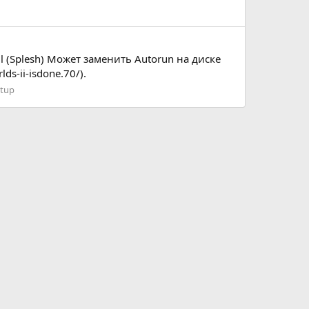
l (Splesh) Может заменить Autorun на диске
ds-ii-isdone.70/).
etup