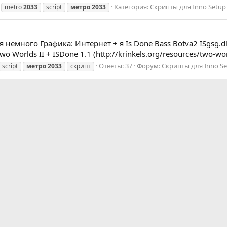
Категория:
Скрипты для Inno Setup
metro
2033
script
метро
2033
 немного Графика: Интернет + я Is Done Bass Botva2 ISgsg.dl
Worlds II + ISDone 1.1 (http://krinkels.org/resources/two-worl
Ответы: 37
Форум:
Скрипты для Inno S
script
метро
2033
скрипт