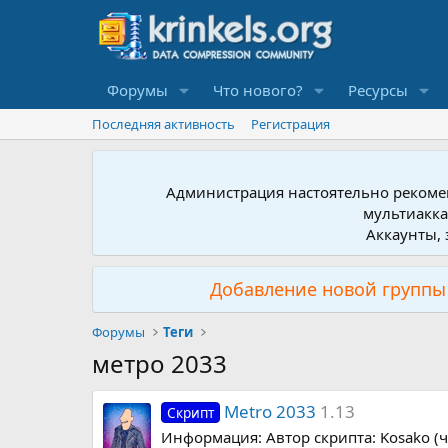
Форумы
Что нового?
Ресурсы
Последняя активность
Регистрация
Администрация настоятельно рекомен
мультиакка
Аккаунты, 
Добавление новой группы 
Форумы
Теги
метро 2033
Metro 2033
1.13
Скрипт
Информация: Автор скрипта: Kosako (чут