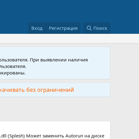
Вход
Регистрация
Поиск
пользователя. При выявлении наличия
льзователя.
локированы.
скачивать без ограничений
.dll (Splesh) Может заменить Autorun на диске