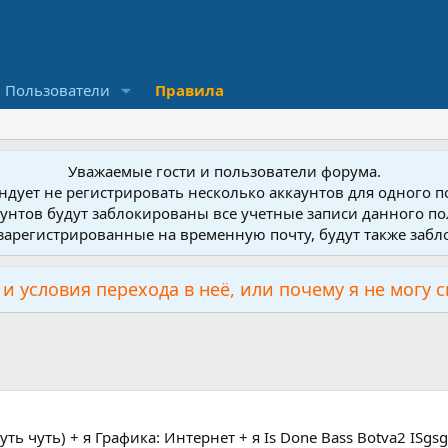
Пользователи
Правила
Уважаемые гости и пользователи форума.
дует не регистрировать несколько аккаунтов для одного 
унтов будут заблокированы все учетные записи данного по
зарегистрированные на временную почту, будут также заб
и условия перехода в неё, или почему я не могу 
ь чуть) + я Графика: Интернет + я Is Done Bass Botva2 ISgsg