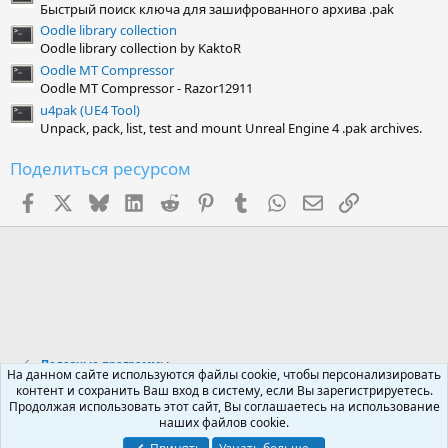
Быстрый поиск ключа для зашифрованного архива .pak
Oodle library collection
Oodle library collection by KaktoR
Oodle MT Compressor
Oodle MT Compressor - Razor12911
u4pak (UE4 Tool)
Unpack, pack, list, test and mount Unreal Engine 4 .pak archives.
Поделиться ресурсом
Facebook
X (Twitter)
Bluesky
LinkedIn
Reddit
Pinterest
Tumblr
WhatsApp
Электронная поч
Ссылка
Полезные программы
На данном сайте используются файлы cookie, чтобы персонализировать
контент и сохранить Ваш вход в систему, если Вы зарегистрируетесь.
Продолжая использовать этот сайт, Вы соглашаетесь на использование
Russian (RU)
наших файлов cookie.
Обратная связь
Условия и правила