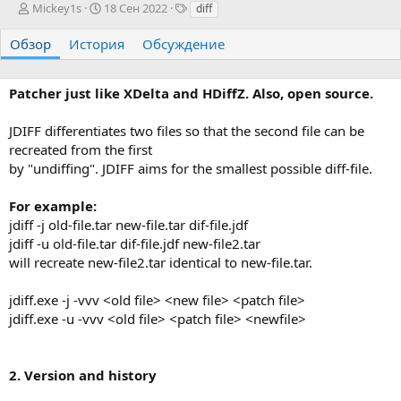
А
Д
Т
Mickey1s
18 Сен 2022
diff
в
а
е
т
т
г
Обзор
История
Обсуждение
о
а
и
р
с
о
Patcher just like XDelta and HDiffZ. Also, open source.
з
д
JDIFF differentiates two files so that the second file can be
а
recreated from the first
н
by "undiffing". JDIFF aims for the smallest possible diff-file.
и
я
For example:
jdiff -j old-file.tar new-file.tar dif-file.jdf
jdiff -u old-file.tar dif-file.jdf new-file2.tar
will recreate new-file2.tar identical to new-file.tar.
jdiff.exe -j -vvv <old file> <new file> <patch file>
jdiff.exe -u -vvv <old file> <patch file> <newfile>
2. Version and history