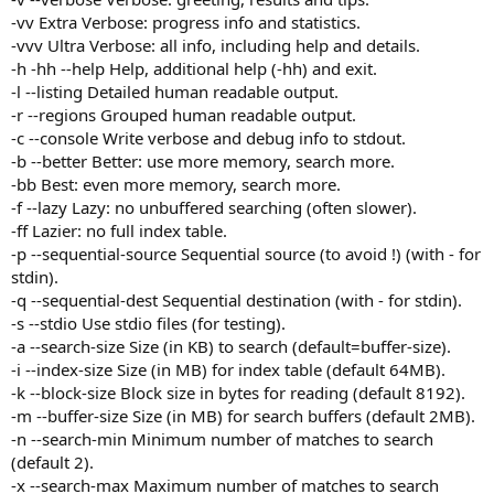
-vv Extra Verbose: progress info and statistics.
-vvv Ultra Verbose: all info, including help and details.
-h -hh --help Help, additional help (-hh) and exit.
-l --listing Detailed human readable output.
-r --regions Grouped human readable output.
-c --console Write verbose and debug info to stdout.
-b --better Better: use more memory, search more.
-bb Best: even more memory, search more.
-f --lazy Lazy: no unbuffered searching (often slower).
-ff Lazier: no full index table.
-p --sequential-source Sequential source (to avoid !) (with - for
stdin).
-q --sequential-dest Sequential destination (with - for stdin).
-s --stdio Use stdio files (for testing).
-a --search-size Size (in KB) to search (default=buffer-size).
-i --index-size Size (in MB) for index table (default 64MB).
-k --block-size Block size in bytes for reading (default 8192).
-m --buffer-size Size (in MB) for search buffers (default 2MB).
-n --search-min Minimum number of matches to search
(default 2).
-x --search-max Maximum number of matches to search