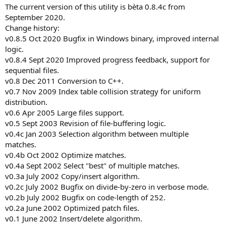
The current version of this utility is bèta 0.8.4c from
September 2020.
Change history:
v0.8.5 Oct 2020 Bugfix in Windows binary, improved internal
logic.
v0.8.4 Sept 2020 Improved progress feedback, support for
sequential files.
v0.8 Dec 2011 Conversion to C++.
v0.7 Nov 2009 Index table collision strategy for uniform
distribution.
v0.6 Apr 2005 Large files support.
v0.5 Sept 2003 Revision of file-buffering logic.
v0.4c Jan 2003 Selection algorithm between multiple
matches.
v0.4b Oct 2002 Optimize matches.
v0.4a Sept 2002 Select "best" of multiple matches.
v0.3a July 2002 Copy/insert algorithm.
v0.2c July 2002 Bugfix on divide-by-zero in verbose mode.
v0.2b July 2002 Bugfix on code-length of 252.
v0.2a June 2002 Optimized patch files.
v0.1 June 2002 Insert/delete algorithm.