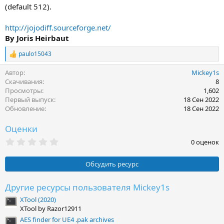
(default 512).
http://jojodiff.sourceforge.net/
By Joris Heirbaut
paulo15043
Р
е
Автор
Mickey1s
а
к
Скачивания
8
ц
Просмотры
1,602
и
Первый выпуск
18 Сен 2022
и
Обновление
18 Сен 2022
:
Оценки
0
0 оценок
.
0
0
Обсудить ресурс
з
в
ё
Другие ресурсы пользователя Mickey1s
з
XTool (2020)
д
XTool by Razor12911
AES finder for UE4 .pak archives